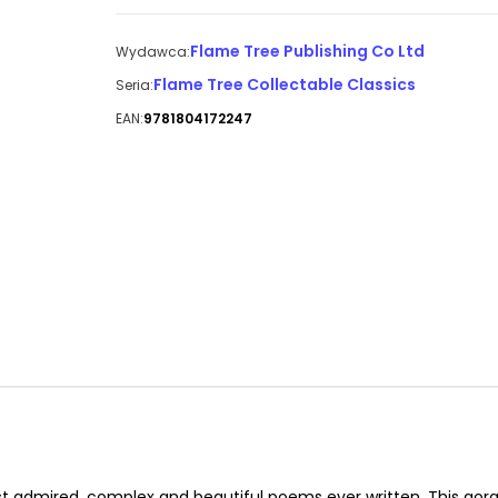
Flame Tree Publishing Co Ltd
Wydawca:
Flame Tree Collectable Classics
Seria:
EAN:
9781804172247
 admired, complex and beautiful poems ever written. This gor