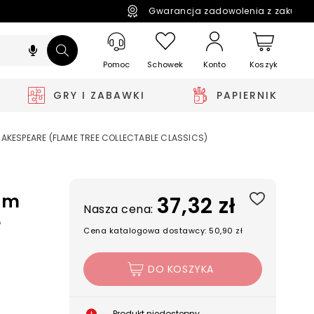
Gwarancja zadowolenia z zakupó
Pomoc
Schowek
Koszyk
Konto
GRY I ZABAWKI
PAPIERNIK
HAKESPEARE (FLAME TREE COLLECTABLE CLASSICS)
iam
37,32 zł
Nasza cena:
e
Cena katalogowa dostawcy: 50,90 zł
DO KOSZYKA
Produkt niedostępny