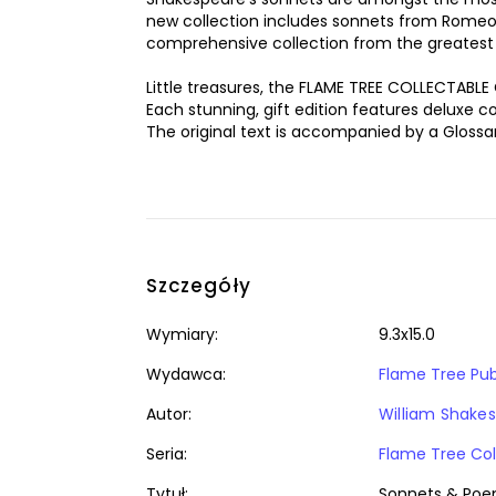
new collection includes sonnets from Romeo a
comprehensive collection from the greatest w
Little treasures, the FLAME TREE COLLECTABLE
Each stunning, gift edition features deluxe 
The original text is accompanied by a Glossa
Szczegóły
Wymiary:
9.3x15.0
Wydawca:
Flame Tree Pub
Autor:
William Shake
Seria:
Flame Tree Col
Tytuł:
Sonnets & Poem