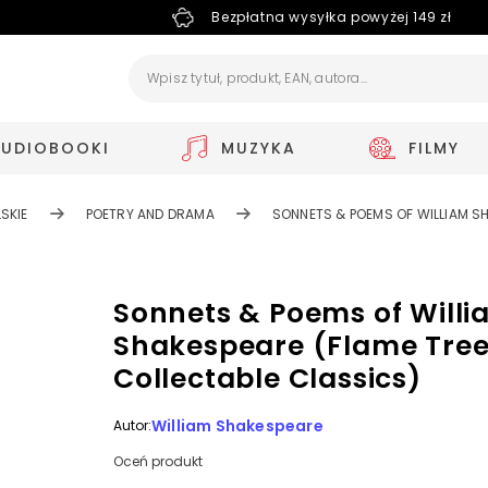
Bezpłatna wysyłka powyżej 149 zł
AUDIOBOOKI
MUZYKA
FILMY
SKIE
POETRY AND DRAMA
SONNETS & POEMS OF WILLIAM S
Sonnets & Poems of Will
Shakespeare (Flame Tre
Collectable Classics)
William Shakespeare
Autor:
Oceń produkt