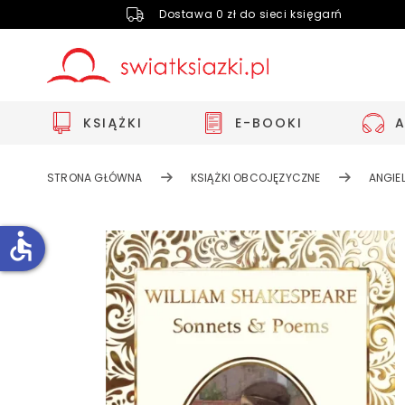
Dostawa 0 zł do sieci księgarń
KSIĄŻKI
E-BOOKI
STRONA GŁÓWNA
KSIĄŻKI OBCOJĘZYCZNE
ANGIEL
accessible
Zwiększ rozmiar czcionki
Zmniejsz rozmiar czcionki
Odwróć kolory
Skala szarości