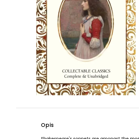
Powiększony kursor
Pomoc w czytaniu
Podkreślenie linków
Opis
Shakespeare's sonnets are amongst the most