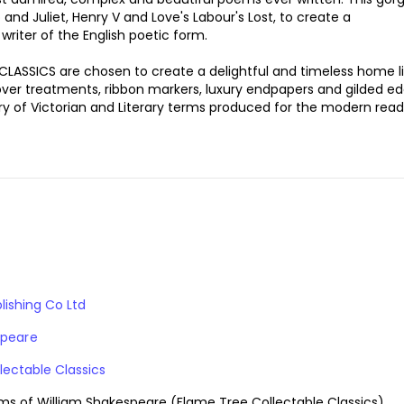
nd Juliet, Henry V and Love's Labour's Lost, to create a
riter of the English poetic form.
 CLASSICS are chosen to create a delightful and timeless home li
cover treatments, ribbon markers, luxury endpapers and gilded ed
ry of Victorian and Literary terms produced for the modern read
lishing Co Ltd
speare
lectable Classics
s of William Shakespeare (Flame Tree Collectable Classics)