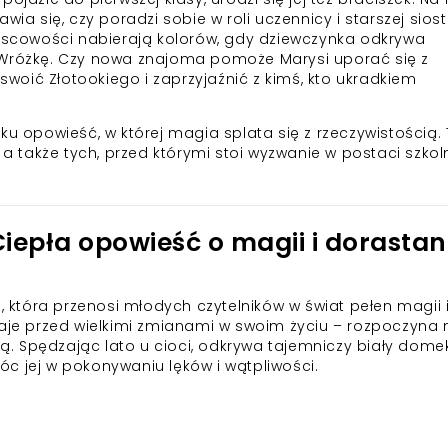
ia się, czy poradzi sobie w roli uczennicy i starszej siost
ejscowości nabierają kolorów, gdy dziewczynka odkrywa
 Wróżkę. Czy nowa znajoma pomoże Marysi uporać się z
oić Złotookiego i zaprzyjaźnić z kimś, kto ukradkiem
ku opowieść, w której magia splata się z rzeczywistością.
 a także tych, przed którymi stoi wyzwanie w postaci szkol
iepła opowieść o magii i dorastan
a, która przenosi młodych czytelników w świat pełen magii 
taje przed wielkimi zmianami w swoim życiu – rozpoczyna
trą. Spędzając lato u cioci, odkrywa tajemniczy biały dome
c jej w pokonywaniu lęków i wątpliwości.