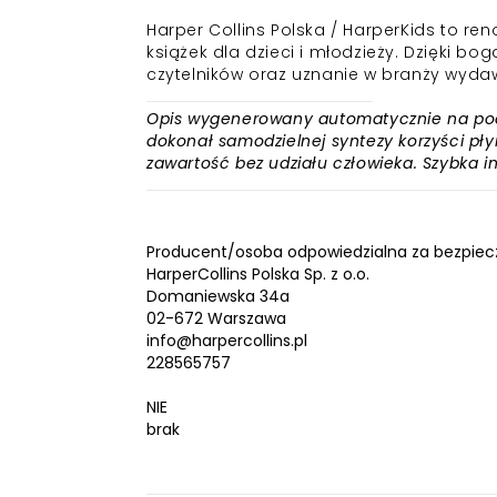
Harper Collins Polska / HarperKids to re
książek dla dzieci i młodzieży. Dzięki bog
czytelników oraz uznanie w branży wydaw
Opis wygenerowany automatycznie na podst
dokonał samodzielnej syntezy korzyści płyn
zawartość bez udziału człowieka. Szybka 
Producent/osoba odpowiedzialna za bezpiec
HarperCollins Polska Sp. z o.o.
Domaniewska 34a
02-672 Warszawa
info@harpercollins.pl
228565757
NIE
brak