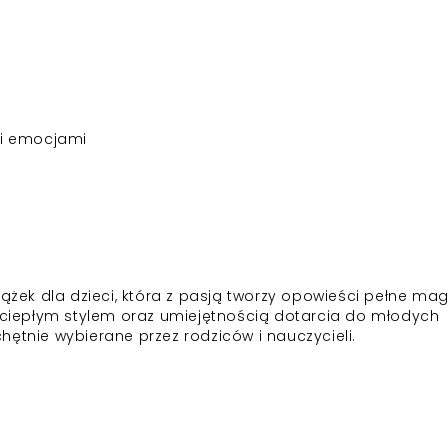
 i emocjami
ążek dla dzieci, która z pasją tworzy opowieści pełne magi
ę ciepłym stylem oraz umiejętnością dotarcia do młodych
 chętnie wybierane przez rodziców i nauczycieli.