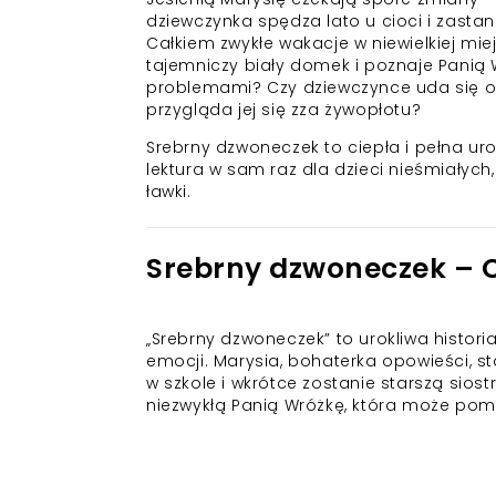
dziewczynka spędza lato u cioci i zastanaw
Całkiem zwykłe wakacje w niewielkiej mi
tajemniczy biały domek i poznaje Panią
problemami? Czy dziewczynce uda się osw
przygląda jej się zza żywopłotu?
Srebrny dzwoneczek to ciepła i pełna uro
lektura w sam raz dla dzieci nieśmiałych,
ławki.
Srebrny dzwoneczek – C
„Srebrny dzwoneczek” to urokliwa histori
emocji. Marysia, bohaterka opowieści, s
w szkole i wkrótce zostanie starszą sios
niezwykłą Panią Wróżkę, która może pomó