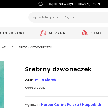
Bezpłatna wysyłka powyżej 149 zł
AUDIOBOOKI
MUZYKA
FILMY
 LAT
SREBRNY DZWONECZEK
Srebrny dzwoneczek
Emilia Kiereś
Autor:
Oceń produkt
Harper Collins Polska / HarperKids
Wydawca: