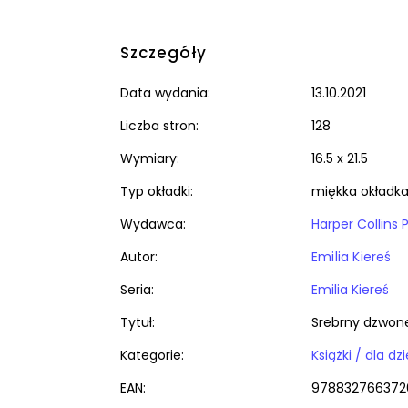
Szczegóły
Data wydania:
13.10.2021
Liczba stron:
128
Wymiary:
16.5 x 21.5
Typ okładki:
miękka okładk
Wydawca:
Harper Collins 
Autor:
Emilia Kiereś
Seria:
Emilia Kiereś
Tytuł:
Srebrny dzwon
Kategorie:
EAN:
978832766372