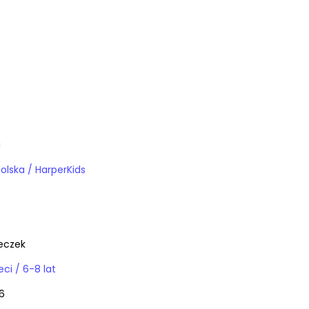
a
Polska / HarperKids
eczek
Książki / dla dzieci / 6-8 lat
6