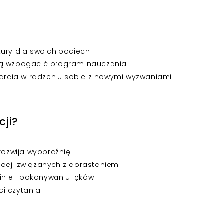
tury dla swoich pociech
hcą wzbogacić program nauczania
sparcia w radzeniu sobie z nowymi wyzwaniami
cji?
 rozwija wyobraźnię
mocji związanych z dorastaniem
zinie i pokonywaniu lęków
i czytania