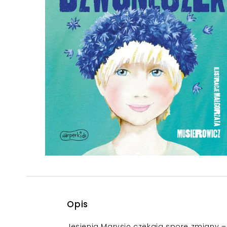
Powiększony kursor
Pomoc w czytaniu
Podkreślenie linków
Opis
Jesienią Marysię czekają spore zmiany – p