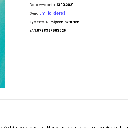
Data wydania:
13.10.2021
Emilia Kiereś
Seria:
Typ okładki:
miękka okładka
EAN:
9788327663726
ójdzie do pierwszej klasy, urodzi się jej też braciszek. Na 