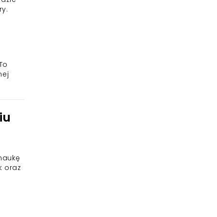
ry.
 To
nej
iu
i
 naukę
k oraz