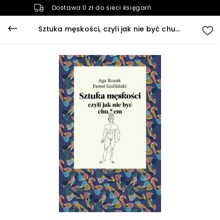
Dostawa 0 zł do sieci księgarń
Sztuka męskości, czyli jak nie być chu*em