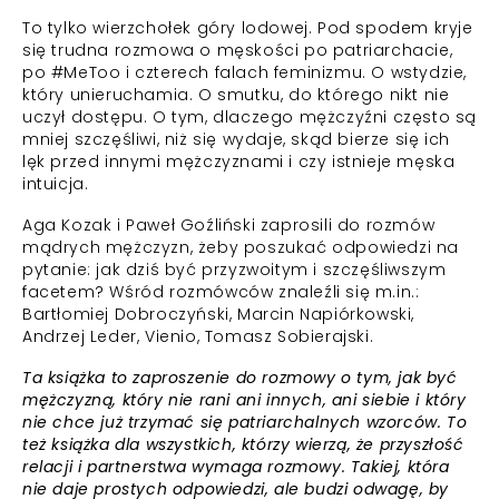
To tylko wierzchołek góry lodowej. Pod spodem kryje
się trudna rozmowa o męskości po patriarchacie,
po #MeToo i czterech falach feminizmu. O wstydzie,
który unieruchamia. O smutku, do którego nikt nie
uczył dostępu. O tym, dlaczego mężczyźni często są
mniej szczęśliwi, niż się wydaje, skąd bierze się ich
lęk przed innymi mężczyznami i czy istnieje męska
intuicja.
Aga Kozak i Paweł Goźliński zaprosili do rozmów
mądrych mężczyzn, żeby poszukać odpowiedzi na
pytanie: jak dziś być przyzwoitym i szczęśliwszym
facetem? Wśród rozmówców znaleźli się m.in.:
Bartłomiej Dobroczyński, Marcin Napiórkowski,
Andrzej Leder, Vienio, Tomasz Sobierajski.
Ta książka to zaproszenie do rozmowy o tym, jak być
mężczyzną, który nie rani ani innych, ani siebie i który
nie chce już trzymać się patriarchalnych wzorców. To
też książka dla wszystkich, którzy wierzą, że przyszłość
relacji i partnerstwa wymaga rozmowy. Takiej, która
nie daje prostych odpowiedzi, ale budzi odwagę, by