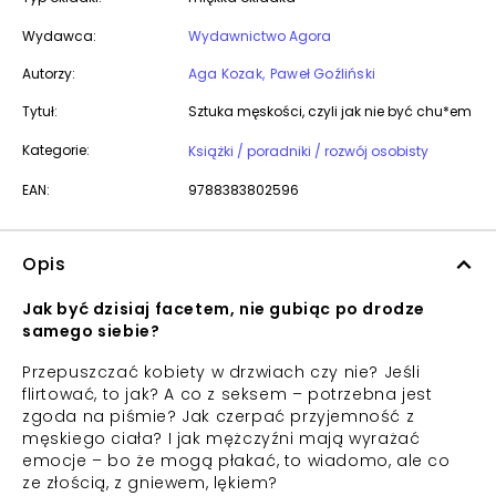
Wydawca:
Wydawnictwo Agora
Autorzy:
Aga Kozak
Paweł Goźliński
Tytuł:
Sztuka męskości, czyli jak nie być chu*em
Kategorie:
Książki / poradniki / rozwój osobisty
EAN:
9788383802596
Opis
Jak być dzisiaj facetem, nie gubiąc po drodze
samego siebie?
Przepuszczać kobiety w drzwiach czy nie? Jeśli
flirtować, to jak? A co z seksem – potrzebna jest
zgoda na piśmie? Jak czerpać przyjemność z
męskiego ciała? I jak mężczyźni mają wyrażać
emocje – bo że mogą płakać, to wiadomo, ale co
ze złością, z gniewem, lękiem?