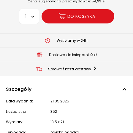
Cena sugerowana przez wydawcę: 54,99 zł
Wybierz opcję
DO KOSZYKA
Wysyłamy w 24h
Dostawa do księgarni
0 zł
Sprawdź koszt dostawy
Szczegóły
Data wydania:
21.05.2025
Liczba stron:
352
Wymiary:
13.5 x 21
Typ okładki:
miękka okładka