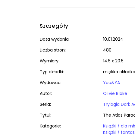
Szczegóły
Data wydania:
10.01.2024
Liczba stron:
480
Wymiary:
14.5 x 20.5
Typ okładki:
miękka okładk
Wydawca:
You&YA
Autor:
Olivie Blake
Seria:
Trylogia Dark 
Tytuł:
The Atlas Para
Kategorie: