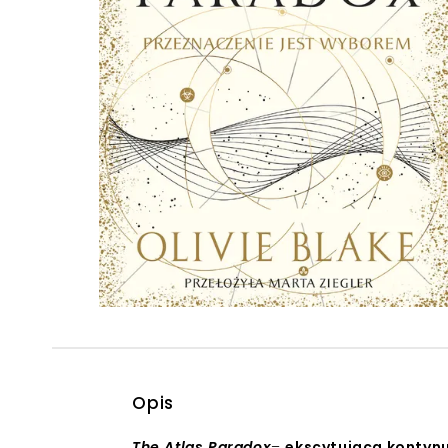
Powiększony kursor
Pomoc w czytaniu
Podkreślenie linków
Opis
The Atlas Paradox
–
ekscytująca kontyn