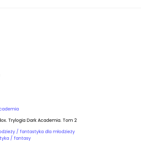
a
Academia
dox. Trylogia Dark Academia. Tom 2
Książki / dla młodzieży / fantastyka dla młodzieży
Książki / fantastyka / fantasy