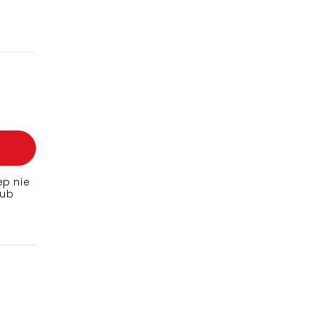
ep nie
lub