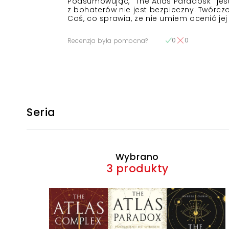
Podsumowując, ‘’The Atlas Paradosk’’ jes
z bohaterów nie jest bezpieczny. Twórcz
Coś, co sprawia, że nie umiem ocenić jej 
0
0
Recenzja była pomocna?
Seria
Wybrano
3 produkty