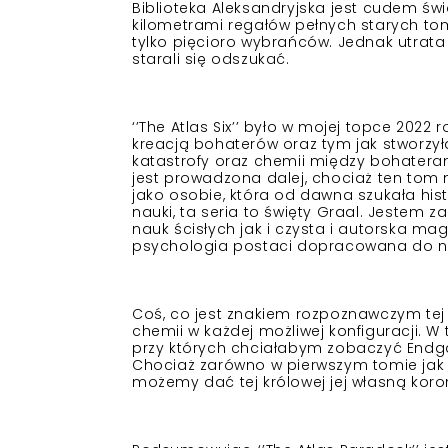
Biblioteka Aleksandryjska jest cudem świ
kilometrami regałów pełnych starych tom
tylko pięcioro wybrańców. Jednak utrata
starali się odszukać.
‘’The Atlas Six’’ było w mojej topce 202
kreacją bohaterów oraz tym jak stworzył
katastrofy oraz chemii między bohaterami
jest prowadzona dalej, chociaż ten tom 
jako osobie, która od dawna szukała his
nauki, ta seria to święty Graal. Jestem
nauk ścisłych jak i czysta i autorska ma
psychologia postaci dopracowana do na
Coś, co jest znakiem rozpoznawczym tej
chemii w każdej możliwej konfiguracji. W 
przy których chciałabym zobaczyć Endg
Chociaż zarówno w pierwszym tomie jak 
możemy dać tej królowej jej własną kor