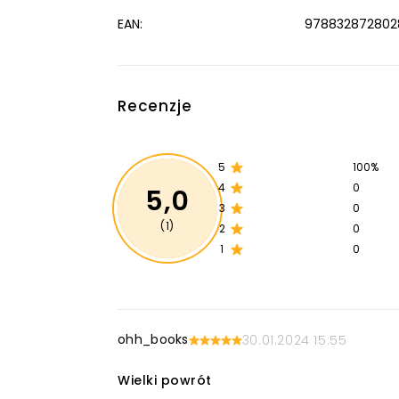
EAN:
978832872802
Recenzje
5
100%
4
0
5,0
3
0
(1)
2
0
1
0
ohh_books
30.01.2024 15:55
Wielki powrót