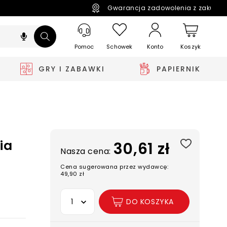
Gwarancja zadowolenia z zakupó
Pomoc
Schowek
Koszyk
Konto
GRY I ZABAWKI
PAPIERNIK
ia
30,61 zł
Nasza cena:
Cena sugerowana przez wydawcę:
49,90 zł
Wybierz opcję
DO KOSZYKA