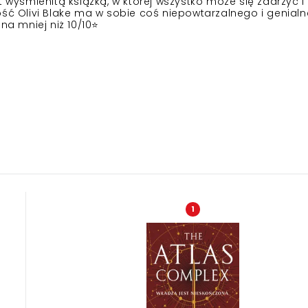
t wyśmienitą książką, w której wszystko może się zdarzyć 
ość Olivi Blake ma w sobie coś niepowtarzalnego i genial
na mniej niż 10/10⭐️
1