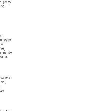
między
ro,
ej
ntryga
 Mi
mej
lementy
wne,
uwania
ymi,
.
czy