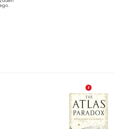
i żaden
nego.
2