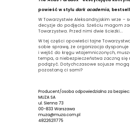
powieść w stylu
dark academia
, bestse
W Towarzystwie Aleksandryjskim wrze – s
decyzje do podjęcia. Sześciu magom zao
Towarzystwa. Przed nimi dwie ścieżki...
W tej części opowieści tajne Towarzyst
sobie sprawę, że organizacja dysponuj
i wejść do kręgu wtajemniczonych, mus
tempa, a niebezpieczeństwa zaczną się 
podążyć. Dotychczasowe sojusze mogą si
pozostaną ci sami?
Producent/osoba odpowiedzialna za bezpiec
MUZA SA
ul. Sienna 73
00-833 Warszawa
muza@muza.com.pl
48226211775