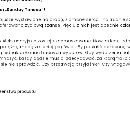
ller„Sunday Timesa”!
ojusze wystawione na próbę, złamane serca i najtrudniejs
ferowano życiową szansę. Pięciu z nich jest obecnie czł
wo Aleksandryjskie zostaje zdemaskowane. Nowi adepci zda
e potężną mocą zmieniającą świat. By posiąść bezcenną 
zą jednak dokonać trudnych wyborów. Gdy wydarzenia na
mnożyć, każdy będzie musiał zdecydować, za którą frakcj
ę nie sprawdzić. Czy przetrwają przyjaźnie? Czy wrogow
zeństwo produktu