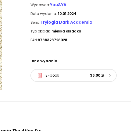
You&YA
Wydawca:
Data wydania:
10.01.2024
Trylogia Dark Academia
Seria:
Typ okładki:
miękka okładka
EAN:
9788328728028
Inne wydania
E-book
36,00 zł
uacja
The Atlas Six
,