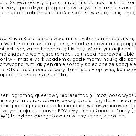
ata. Skrywa sekrety o jakich nikomu się z nas nie śniło. Po
iszczy i pożółkłych pergaminów ukrywa się już nie sześcio
 jednego z nich zmieniła coś, czego za wszelką cenę będą
2 roku. Olivia Blake oczarowała mnie systemem magicznym,
a świat. Fabuła składająca się z podszeptów, nadciągając
 jest tym, za co kocham tą historię. W kontynuacji cała i
ma znacznie wolniejsze tempo i to trzeba naprawdę lubić.
torii w klimacie Dark Academia, gdzie mamy naukę dla sa
 zachwycona tym jak genialnie zostały splecione ze sobą e
gia. Olivia daje sobie ze wszystkim czas – opisy są kunszto
jdrobniejszego szczególiku.
 serii ogromną queerową reprezentację i możliwość wycz
tej części na prowadzenie wyszły dwa shipy, które nie są t
ame, jednak jestem oszołomiona ich wielowymiarowością
i w tym moją ulubionym POV były te należące do Parisy (
onę?) to byłam zaangażowana w losy każdej z postaci.