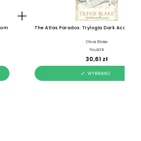
Tom
The Atlas Paradox. Trylogia Dark Academia
Olivie Blake
You&YA
30,61 zł
WYBRANO