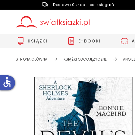
Dostawa 0 zł do sieci księgarń
KSIĄŻKI
E-BOOKI
STRONA GŁÓWNA
KSIĄŻKI OBCOJĘZYCZNE
ANGIEL
accessible
Zwiększ rozmiar czcionki
Zmniejsz rozmiar czcionki
Odwróć kolory
Skala szarości