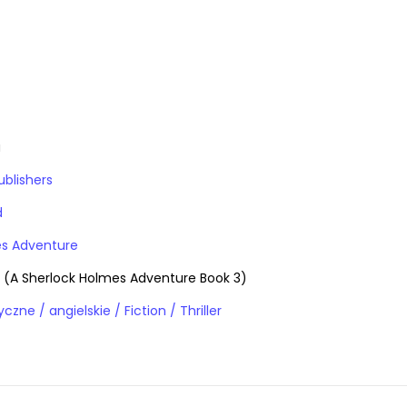
a
ublishers
d
es Adventure
e (A Sherlock Holmes Adventure Book 3)
Książki obcojęzyczne / angielskie / Fiction / Thriller