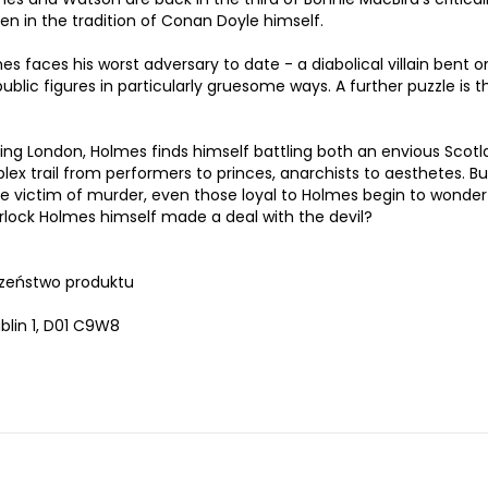
n in the tradition of Conan Doyle himself.
s faces his worst adversary to date - a diabolical villain bent o
lic figures in particularly gruesome ways. A further puzzle is t
hing London, Holmes finds himself battling both an envious Scot
plex trail from performers to princes, anarchists to aesthetes. B
he victim of murder, even those loyal to Holmes begin to wonde
erlock Holmes himself made a deal with the devil?
zeństwo produktu
lin 1, D01 C9W8