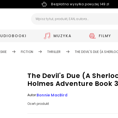
Bezpłatna wysyłka powyżej 149 zł
AUDIOBOOKI
MUZYKA
FILMY
SKIE
FICTION
THRILLER
THE DEVIL'S DUE (A SHERL
The Devil's Due (A Sherlo
Holmes Adventure Book 3
Bonnie MacBird
Autor:
Oceń produkt