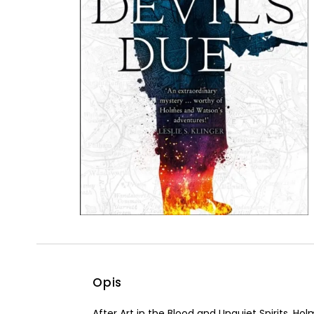
Powiększony kursor
Pomoc w czytaniu
Podkreślenie linków
Opis
After Art in the Blood and Unquiet Spirits, Ho