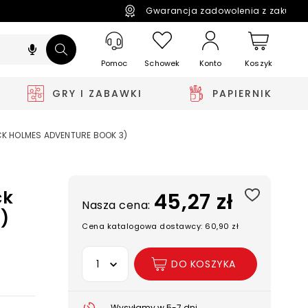
Gwarancja zadowolenia z zakupó
Pomoc
Schowek
Koszyk
Konto
GRY I ZABAWKI
PAPIERNIK
OCK HOLMES ADVENTURE BOOK 3)
ck
45,27 zł
Nasza cena:
)
Cena katalogowa dostawcy: 60,90 zł
Wybierz opcję
DO KOSZYKA
Wysyłamy w 5-7 dni