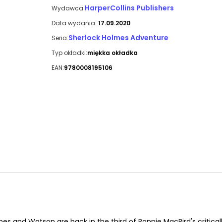
HarperCollins Publishers
Wydawca:
Data wydania:
17.09.2020
Sherlock Holmes Adventure
Seria:
Typ okładki:
miękka okładka
EAN:
9780008195106
lmes and Watson are back in the third of Bonnie MacBird's critical