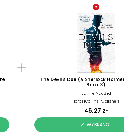
2
re
The Devil's Due (A Sherlock Holmes Adve
Book 3)
Bonnie MacBird
HarperCollins Publishers
45,27 zł
WYBRANO