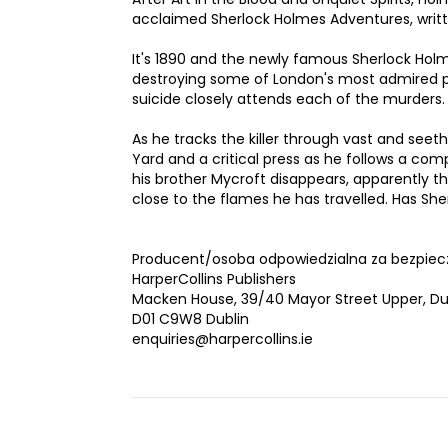
acclaimed Sherlock Holmes Adventures, writte
It's 1890 and the newly famous Sherlock Holme
destroying some of London's most admired pub
suicide closely attends each of the murders.
As he tracks the killer through vast and seet
Yard and a critical press as he follows a com
his brother Mycroft disappears, apparently t
close to the flames he has travelled. Has Sh
Producent/osoba odpowiedzialna za bezpiec
HarperCollins Publishers
Macken House, 39/40 Mayor Street Upper, Dub
D01 C9W8 Dublin
enquiries@harpercollins.ie