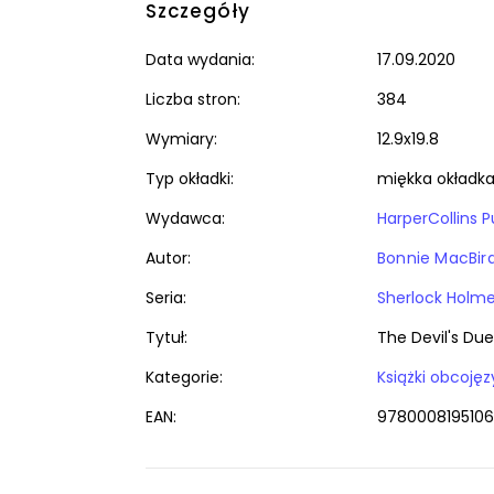
Szczegóły
Data wydania:
17.09.2020
Liczba stron:
384
Wymiary:
12.9x19.8
Typ okładki:
miękka okładk
Wydawca:
HarperCollins P
Autor:
Bonnie MacBir
Seria:
Sherlock Holm
Tytuł:
The Devil's Du
Kategorie:
EAN:
9780008195106