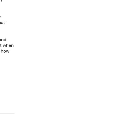
n
hat
land
ut when
r how