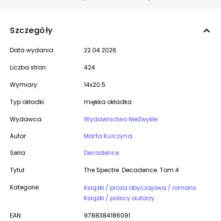
Szczegóły
Data wydania:
22.04.2026
Liczba stron:
424
Wymiary:
14x20.5
Typ okładki:
miękka okładka
Wydawca:
Wydawnictwo NieZwykłe
Autor:
Marta Kulczyna
Seria:
Decadence
Tytuł:
The Spectre. Decadence. Tom 4
Kategorie:
Książki / proza obyczajowa / romans
Książki / polscy autorzy
EAN:
9788384186091