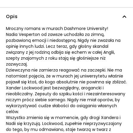
Opis
Mroczny romans w murach Dashmore University!
Nadia Vesperton od zawsze uchodziła za zimną,
pozbawioną emocji i niedostępną. Nigdy nie zważała na
opinię innych ludzi. Lecz teraz, gdy głośny skandal
związany z jej rodziną odbija się echem w całej Anglii,
szepty znajomych z roku stają się głośniejsze niż
zazwyczaj.
Dziewczyna nie zamierza reagować na zaczepki. Nie ma
natomiast pojęcia, że w murach jej uniwersytetu właśnie
pojawił się ktoś, do kogo absolutnie nie powinna się zbliżać.
Xander Lockwood jest bezwzględny, arogancki i
nieobliczalny. Zepsuty do szpiku kości i niezainteresowany
niczym prócz siebie samego. Nigdy nie miał oporów, by
wykorzystywać cudze słabości do osiągania własnych
celów.
Wszystko zmienia się w momencie, gdy drogi Xandera i
Nadii się krzyżują. Lockwood, zupełnie nieprzyzwyczajony
do tego, by mu odmawiano, staje twarzą w twarz z