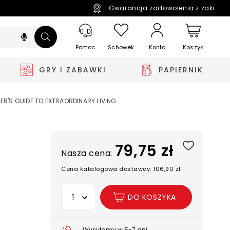
Gwarancja zadowolenia z zakupó
Pomoc
Schowek
Koszyk
Konto
GRY I ZABAWKI
PAPIERNIK
ER'S GUIDE TO EXTRAORDINARY LIVING
79,75 zł
Nasza cena:
Cena katalogowa dostawcy: 106,90 zł
Wybierz opcję
DO KOSZYKA
Wysyłamy w 5-7 dni