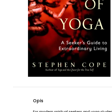
Powiększony kursor
Pomoc w czytaniu
Podkreślenie linków
Opis
For modern spiritual seekers and yoga student