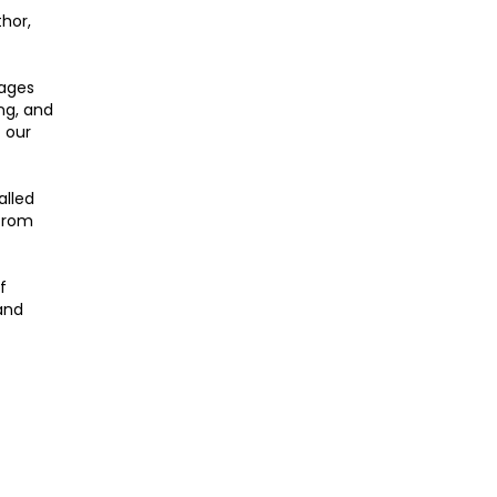
hor,
sages
ng, and
 our
alled
 from
f
and