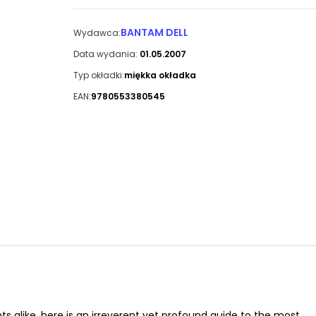
BANTAM DELL
Wydawca:
Data wydania:
01.05.2007
Typ okładki:
miękka okładka
EAN:
9780553380545
s alike, here is an irreverent yet profound guide to the most