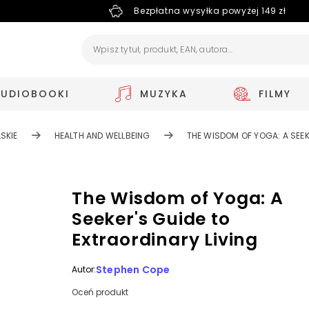
Bezpłatna wysyłka powyżej 149 zł
AUDIOBOOKI
MUZYKA
FILMY
SKIE
HEALTH AND WELLBEING
THE WISDOM OF YOGA: A SEEK
The Wisdom of Yoga: A
Seeker's Guide to
Extraordinary Living
Stephen Cope
Autor:
Oceń produkt