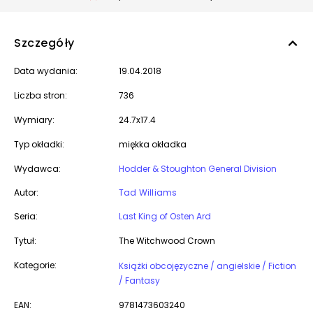
Szczegóły
Data wydania:
19.04.2018
Liczba stron:
736
Wymiary:
24.7x17.4
Typ okładki:
miękka okładka
Wydawca:
Hodder & Stoughton General Division
Autor:
Tad Williams
Seria:
Last King of Osten Ard
Tytuł:
The Witchwood Crown
Kategorie:
Książki obcojęzyczne / angielskie / Fiction
/ Fantasy
EAN:
9781473603240