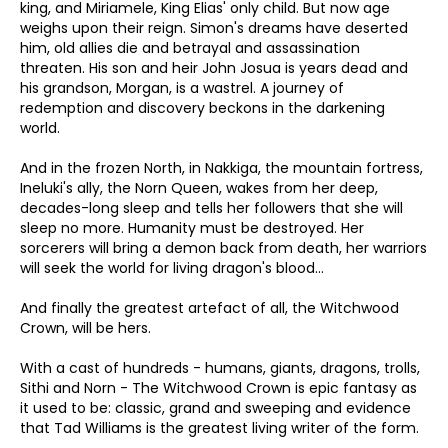
king, and Miriamele, King Elias' only child. But now age
weighs upon their reign. Simon's dreams have deserted
him, old allies die and betrayal and assassination
threaten. His son and heir John Josua is years dead and
his grandson, Morgan, is a wastrel. A journey of
redemption and discovery beckons in the darkening
world.
And in the frozen North, in Nakkiga, the mountain fortress,
Ineluki's ally, the Norn Queen, wakes from her deep,
decades-long sleep and tells her followers that she will
sleep no more. Humanity must be destroyed. Her
sorcerers will bring a demon back from death, her warriors
will seek the world for living dragon's blood...
And finally the greatest artefact of all, the Witchwood
Crown, will be hers.
With a cast of hundreds - humans, giants, dragons, trolls,
Sithi and Norn - The Witchwood Crown is epic fantasy as
it used to be: classic, grand and sweeping and evidence
that Tad Williams is the greatest living writer of the form.