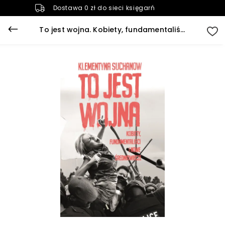
Dostawa 0 zł do sieci księgarń
To jest wojna. Kobiety, fundamentaliści i nowe średniowiecze