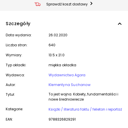
Sprawdź koszt dostawy
Szczegóły
Data wydania:
26.02.2020
Liczba stron:
640
Wymiary:
13.5 x 21.0
Typ okładki:
miękka okładka
Wydawca:
Wydawnictwo Agora
Autor:
Klementyna Suchanow
To jest wojna. Kobiety, fundamentaliści i
Tytuł:
nowe średniowiecze
Kategorie:
Książki / literatura faktu / felieton i reportaż
EAN:
9788326829291