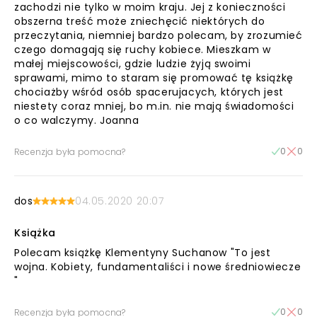
zachodzi nie tylko w moim kraju. Jej z konieczności
obszerna treść może zniechęcić niektórych do
przeczytania, niemniej bardzo polecam, by zrozumieć
czego domagają się ruchy kobiece. Mieszkam w
małej miejscowości, gdzie ludzie żyją swoimi
sprawami, mimo to staram się promować tę książkę
chociażby wśród osób spacerujacych, których jest
niestety coraz mniej, bo m.in. nie mają świadomości
o co walczymy. Joanna
0
0
Recenzja była pomocna?
dos
04.05.2020 20:07
Książka
Polecam książkę Klementyny Suchanow "To jest
wojna. Kobiety, fundamentaliści i nowe średniowiecze
"
0
0
Recenzja była pomocna?