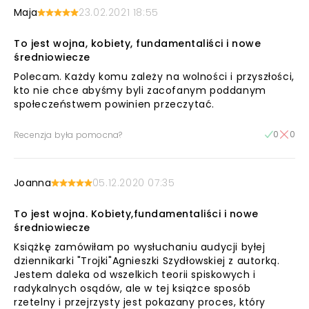
Maja
23.02.2021 18:55
To jest wojna, kobiety, fundamentaliści i nowe
średniowiecze
Polecam. Każdy komu zależy na wolności i przyszłości,
kto nie chce abyśmy byli zacofanym poddanym
społeczeństwem powinien przeczytać.
0
0
Recenzja była pomocna?
Joanna
05.12.2020 07:35
To jest wojna. Kobiety,fundamentaliści i nowe
średniowiecze
Książkę zamówiłam po wysłuchaniu audycji byłej
dziennikarki "Trojki"Agnieszki Szydłowskiej z autorką.
Jestem daleka od wszelkich teorii spiskowych i
radykalnych osądów, ale w tej książce sposób
rzetelny i przejrzysty jest pokazany proces, który