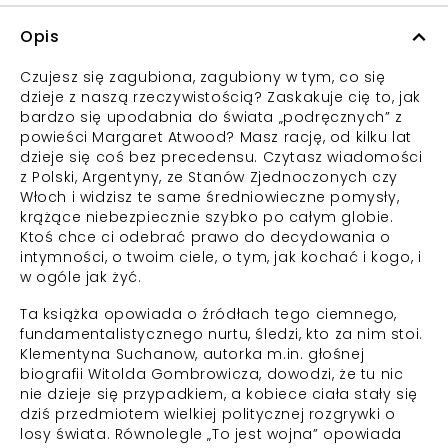
Opis
Czujesz się zagubiona, zagubiony w tym, co się
dzieje z naszą rzeczywistością? Zaskakuje cię to, jak
bardzo się upodabnia do świata „podręcznych” z
powieści Margaret Atwood? Masz rację, od kilku lat
dzieje się coś bez precedensu. Czytasz wiadomości
z Polski, Argentyny, ze Stanów Zjednoczonych czy
Włoch i widzisz te same średniowieczne pomysły,
krążące niebezpiecznie szybko po całym globie.
Ktoś chce ci odebrać prawo do decydowania o
intymności, o twoim ciele, o tym, jak kochać i kogo, i
w ogóle jak żyć.
Ta książka opowiada o źródłach tego ciemnego,
fundamentalistycznego nurtu, śledzi, kto za nim stoi.
Klementyna Suchanow, autorka m.in. głośnej
biografii Witolda Gombrowicza, dowodzi, że tu nic
nie dzieje się przypadkiem, a kobiece ciała stały się
dziś przedmiotem wielkiej politycznej rozgrywki o
losy świata. Równolegle „To jest wojna” opowiada