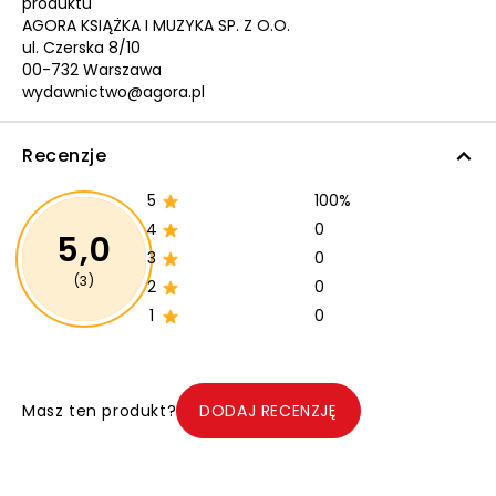
produktu
AGORA KSIĄŻKA I MUZYKA SP. Z O.O.
ul. Czerska 8/10
00-732 Warszawa
wydawnictwo@agora.pl
Recenzje
5
100%
4
0
5,0
3
0
(3)
2
0
1
0
Masz ten produkt?
DODAJ RECENZJĘ