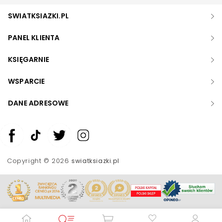
SWIATKSIAZKI.PL
PANEL KLIENTA
KSIĘGARNIE
WSPARCIE
DANE ADRESOWE
Zwiększ rozmiar czcionki
Zmniejsz rozmiar czcionki
Copyright © 2026
swiatksiazki.pl
Odwróć kolory
Skala szarości
Pomoc w czytaniu