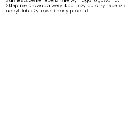
Zamieszczenie recenzji nie wymaga logowania.
Sklep nie prowadzi weryfikacji, czy autorzy recenzji
nabyli lub użytkowali dany produkt.