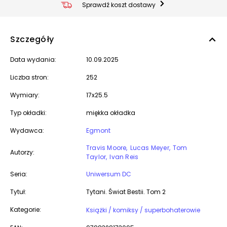
Sprawdź koszt dostawy
Szczegóły
Data wydania:
10.09.2025
Liczba stron:
252
Wymiary:
17x25.5
Typ okładki:
miękka okładka
Wydawca:
Egmont
Travis Moore
Lucas Meyer
Tom
Autorzy:
Taylor
Ivan Reis
Seria:
Uniwersum DC
Tytuł:
Tytani. Świat Bestii. Tom 2
Kategorie:
Książki / komiksy / superbohaterowie