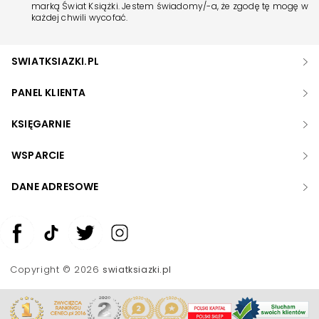
marką Świat Książki. Jestem świadomy/-a, że zgodę tę mogę w
każdej chwili wycofać.
SWIATKSIAZKI.PL
PANEL KLIENTA
KSIĘGARNIE
WSPARCIE
DANE ADRESOWE
Zwiększ rozmiar czcionki
Zmniejsz rozmiar czcionki
Copyright © 2026
swiatksiazki.pl
Odwróć kolory
Skala szarości