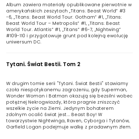
Album zawiera materiały opublikowane pierwotnie w
amerykańskich zeszytach „Titans: Beast World” #3
-6, „Titans: Beast World Tour: Gotham” #1, „Titans:
Beast World Tour – Metropolis” #1, „Titans: Beast
World Tour. Atlantis” #1, „Titans” #6-7, „Nightwing”
#109-110 i przygotowuje grunt pod kolejną ewolucję
uniwersum DC.
Tytani. Świat Bestii. Tom 2
W drugim tomie serii "Tytani. Świat Bestii" stawiamy
czoła niespotykanemu zagrożeniu, gdy Superman,
Wonder Woman i Batman okazują się bezsilni wobec
potężnej Nekrogwiazdy, która pragnie zniszczyć
wszelkie życie na Ziemi. Jedynym bohaterem
zdolnym ocalić świat jest... Beast Boy! W
towarzystwie Nightwinga, Raven, Cyborga i Tytanów,
Garfield Logan podejmuje walkę z pradawnym złem.