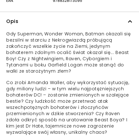
EAN:
9788328173095
Opis
Gdy Superman, Wonder Woman, Batman okazali się
bezsilni w starciu z Nekrogwiazdą próbującą
zakończyć wszelkie życie na Ziemi, jedynym
bohaterem zdolnym ocalić świat okazał się... Beast
Boy! Czy z Nightwingiem, Raven, Cyborgiem i
Tytanami u boku Garfield Logan może stanąć do
walki ze starożytnym złem?
Co zrobi Amanda Waller, aby wykorzystać sytuację,
gdy miliony ludzi – w tym wielu najpotężniejszych
bohaterów DC! – zostanie zmienionych w szalejące
bestie? Czy ludzkość może przetrwać atak
wszechpotężnych bohaterów i złoczyńców
przemienionych w dzikie stworzenia? Czy Raven
zdoła odkryć sposób na uratowanie Beast Boya? I
kim jest Dr Hate, tajemnicze nowe zagrożenie
wyzwalające swój własny, unikalny chaos?