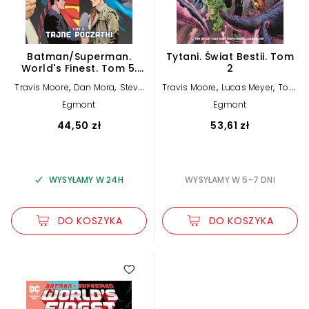
Batman/Superman.
Tytani. Świat Bestii. Tom
World's Finest. Tom 5.
2
Tajne początki
,
,
,
,
Travis Moore
Dan Mora
Steve
Travis Moore
Lucas Meyer
Tom
,
,
Pugh
Mark Waid
Taylor
Ivan Reis
Egmont
Egmont
44,50 zł
53,61 zł
WYSYŁAMY W 24H
WYSYŁAMY W 5-7 DNI
DO KOSZYKA
DO KOSZYKA