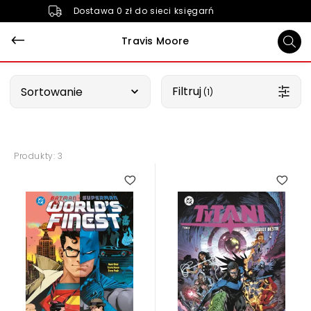
Dostawa 0 zł do sieci księgarń
Travis Moore
Wybierz opcję
Filtruj
Sortowanie
 (1)
Produkty: 3