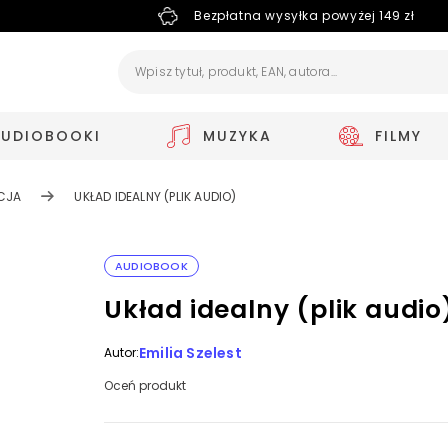
Bezpłatna wysyłka powyżej 149 zł
AUDIOBOOKI
MUZYKA
FILMY
ACJA
UKŁAD IDEALNY (PLIK AUDIO)
AUDIOBOOK
Układ idealny (plik audio
Emilia Szelest
Autor:
Oceń produkt