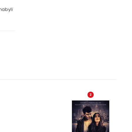
nabyli
2