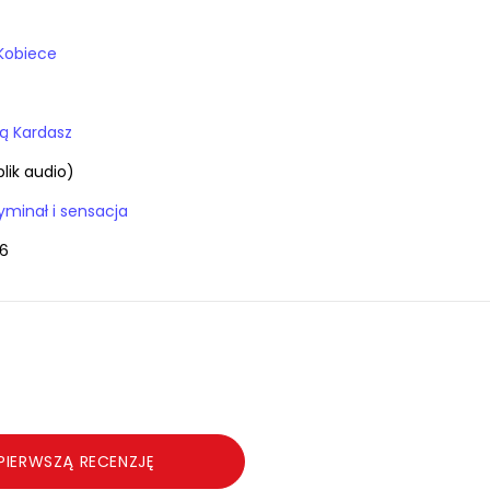
Kobiece
ką Kardasz
plik audio)
yminał i sensacja
6
PIERWSZĄ RECENZJĘ