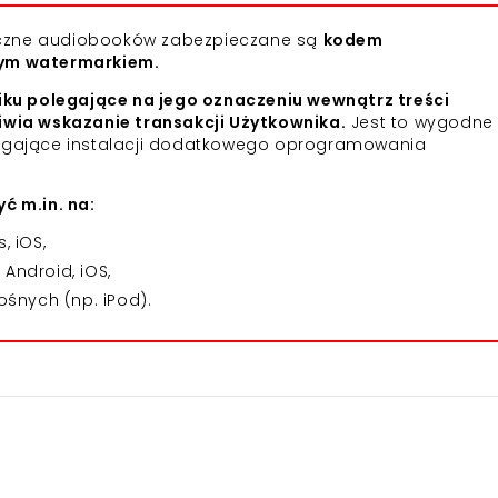
niczne audiobooków zabezpieczane są
kodem
nym watermarkiem.
iku polegające na jego oznaczeniu wewnątrz treści
iwia wskazanie transakcji Użytkownika.
Jest to wygodne 
agające instalacji dodatkowego oprogramowania
ć m.in. na:
 iOS,
Android, iOS,
śnych (np. iPod).