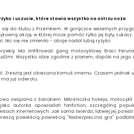
zyko i uczucie, które stawia wszystko na ostrzu noża
je się do ślubu z Przemkiem. W gorączce weselnych przy
zykowną akcję, w której może pomóc tylko jej były, Łukasz.
. Nic się nie zmieniło - oboje nadal lubią ryzyko.
ykrywką. Ma zinfiltrować gang motocyklowy Braci Peruna
dźmi. Wszystko idzie zgodnie z planem, dopóki na jego
erć. Zresztą jest obiecana komuś innemu. Czasem jednak 
e ma już odwrotu.
odowo związana z Sanokiem. Miłośniczka hokeja, motocykli 
jako autorka opowiadań fanfiction, szczególną popul
rwisach internetowych. Jak sama twierdzi, łatwiej jej pows
ierwszą powieścią powieścią "Niebezpieczna gra" podbił