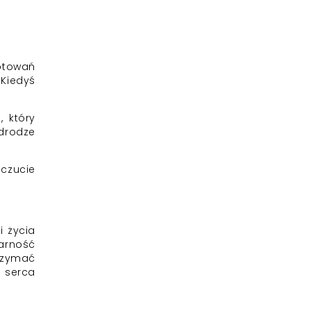
gotowań
 Kiedyś
, który
 drodze
uczucie
i życia
arność
trzymać
a serca