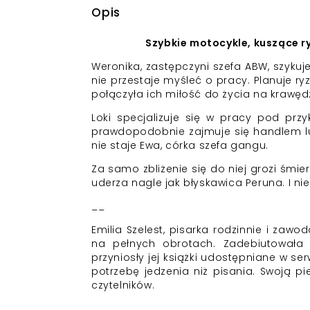
Opis
Szybkie motocykle, kuszące ry
Weronika, zastępczyni szefa ABW, szyku
nie przestaje myśleć o pracy. Planuje ry
połączyła ich miłość do życia na krawędzi
Loki specjalizuje się w pracy pod prz
prawdopodobnie zajmuje się handlem lu
nie staje Ewa, córka szefa gangu.
Za samo zbliżenie się do niej grozi śmi
uderza nagle jak błyskawica Peruna. I ni
__
Emilia Szelest, pisarka rodzinnie i zaw
na pełnych obrotach. Zadebiutowała 
przyniosły jej książki udostępniane w se
potrzebę jedzenia niż pisania. Swoją p
czytelników.