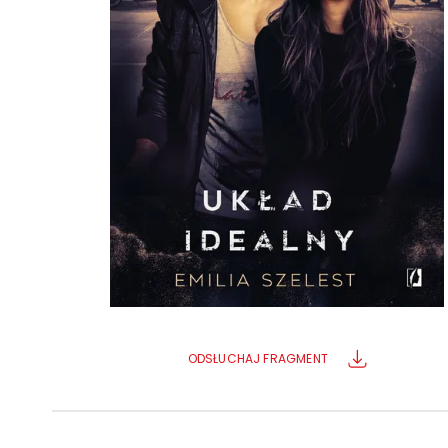
Powiększony kursor
Pomoc w czytaniu
Podkreślenie linków
ODSŁUCHAJ FRAGMENT