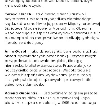
przystępny sposób opowiedzieć dzieciom, czym
kierować się w życiu.
Teresa Blanch
– studiowała dziennikarstwo i
edytorstwo. Uzyskała stypendium niemieckiego
rządu, które umożliwiło jej pracę w Międzynarodowej
Bibliotece Młodzieżowej w Monachium. Obecnie
współpracuje z hiszpańskimi wydawnictwami i pisuje
do europejskich magazynów specjalizujących się w
literaturze dziecięcej.
Anna Gasol
– jako dziewczynka uwielbiała słuchać
historii opowiadanych przez babkę i czytać książki
przygodowe. Studiowała angielski, filologię
niemiecką, bibliotekoznawstwo. Pracowała jako
nauczycielka oraz w bibliotece. Współpracuje z
wieloma hiszpańskimi wydawcami, jest autorką
licznych publikacji książkowych i prasowych dla
dzieci oraz tłumaczką.
Valentí Gubianas
– ilustrowaniem zajął się jeszcze
podczas studiów na uczelni artystycznej. Jego
pierwsza książka ukazała się w 1995 roku i od tego