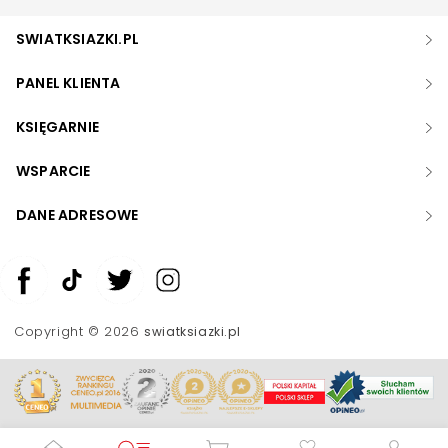
SWIATKSIAZKI.PL
PANEL KLIENTA
KSIĘGARNIE
WSPARCIE
DANE ADRESOWE
Zwiększ rozmiar czcionki
Zmniejsz rozmiar czcionki
Copyright © 2026
swiatksiazki.pl
Odwróć kolory
Skala szarości
Pomoc w czytaniu