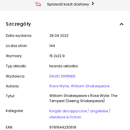
Sprawdź koszt dostawy
Szczegóły
Data wydania:
28.04.2022
Liczba stron:
144
Wymiary:
15.2x22.9
Typ okładki:
twarda okładka
Wydawca:
DAVID ZWIRNER
Autorzy:
Rose Wylie
William Shakespeare
William Shakespeare x Rose Wylie: The
Tytuł:
Tempest (Seeing Shakespeare)
Kategorie:
Książki obcojęzyczne / angielskie /
Literature & Fiction
EAN:
9781644230619