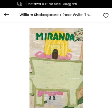
Dostawa 0 zł do sieci księgarń
William Shakespeare x Rose Wylie: The Tempest (Seeing Shakespeare)