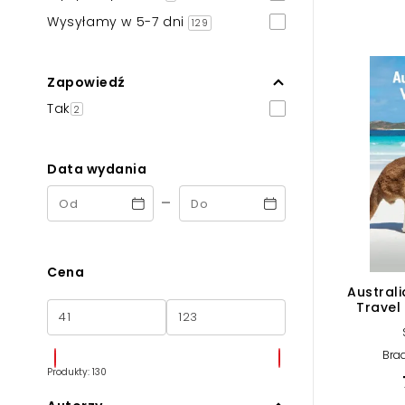
Powiększony kursor
Wysyłamy w 5-7 dni
129
Pomoc w czytaniu
Zapowiedź
Podkreślenie linków
Tak
2
Data wydania
-
Cena
Australi
Travel 
Brad
Produkty: 130