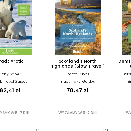
radt Arctic
Scotland's North
Dumf
Highlands (Slow Travel)
Tony Soper
Emma Gibbs
Darre
t Travel Guides
Bradt Travel Guides
B
82,41 zł
70,47 zł
ŁAMY W 5-7 DNI
WYSYŁAMY W 5-7 DNI
WY