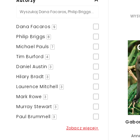
Autorzy
WYSY
Dana Facaros
9
Philip Briggs
8
Michael Pauls
7
Tim Burford
4
Daniel Austin
3
Hilary Bradt
3
Laurence Mitchell
3
Mark Rowe
3
Murray Stewart
3
Paul Brummell
3
Gabon
Zobacz więcej+
Anne