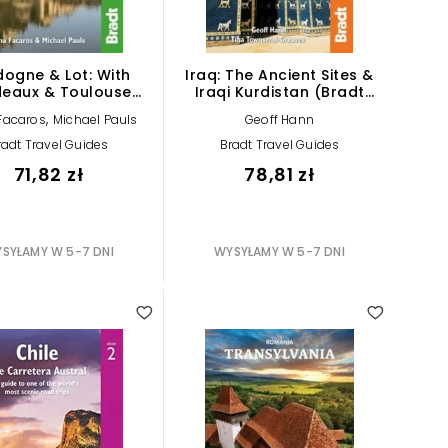
ogne & Lot: With
Iraq: The Ancient Sites &
deaux & Toulouse
Iraqi Kurdistan (Bradt
dt Travel Guides)
Travel Guides)
,
Facaros
Michael Pauls
Geoff Hann
radt Travel Guides
Bradt Travel Guides
71,82 zł
78,81 zł
SYŁAMY W 5-7 DNI
WYSYŁAMY W 5-7 DNI