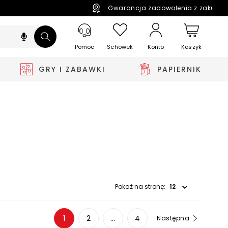
Gwarancja zadowolenia z zakupó
Pomoc
Schowek
Koszyk
Konto
GRY I ZABAWKI
PAPIERNIK
Wybierz opcję
Pokaż na stronę:
1
2
...
4
Następna