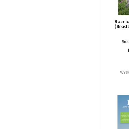
Bosni
(Bradt
Brad
WYSY