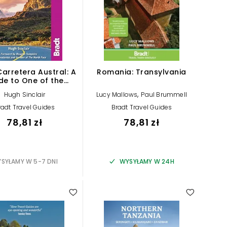
Carretera Austral: A
Romania: Transylvania
de to One of the
s Most Scenic Road
,
Hugh Sinclair
Lucy Mallows
Paul Brummell
ps (Bradt Travel
Guides)
radt Travel Guides
Bradt Travel Guides
78,81 zł
78,81 zł
SYŁAMY W 5-7 DNI
WYSYŁAMY W 24H