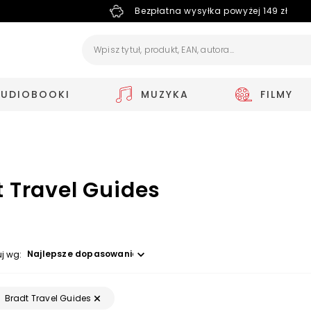
Bezpłatna wysyłka powyżej 149 zł
AUDIOBOOKI
MUZYKA
FILMY
t Travel Guides
0
Wybierz opcję
uj wg:
Bradt Travel Guides
: