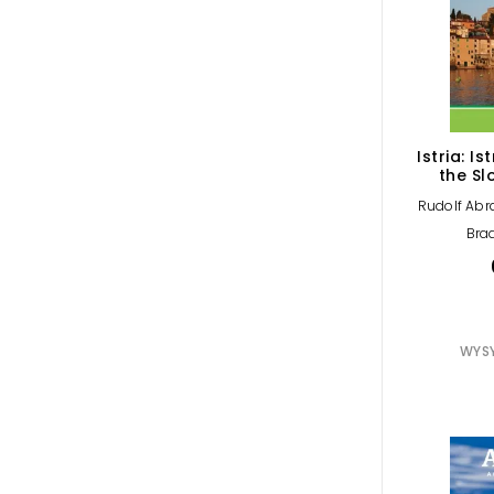
Istria: Is
the Sl
(Bradt
Rudolf Ab
Brad
WYSY