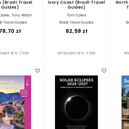
(Bradt Travel
Ivory Coast (Bradt Travel
North
Guides)
Guides)
T
,
Darke
Tony Walsh
Tom Sykes
t Travel Guides
Bradt Travel Guides
B
78,70 zł
82,59 zł
ŁAMY W 5-7 DNI
WYSYŁAMY W 5-7 DNI
WY