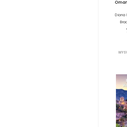
Oman 
Diana 
Brad
WYSY