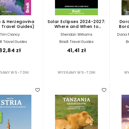
a & Herzegovina
Solar Eclipses 2024-2027:
Dord
 Travel Guides)
Where and When to
Bor
Experience Totality (Bradt
(Bra
Tim Clancy
Sheridan Williams
Dana 
Travel Guides (Other
Guides)
t Travel Guides
Bradt Travel Guides
B
82,84 zł
41,41 zł
ŁAMY W 5-7 DNI
WYSYŁAMY W 5-7 DNI
WY