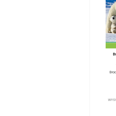
B
Brad
WYSY