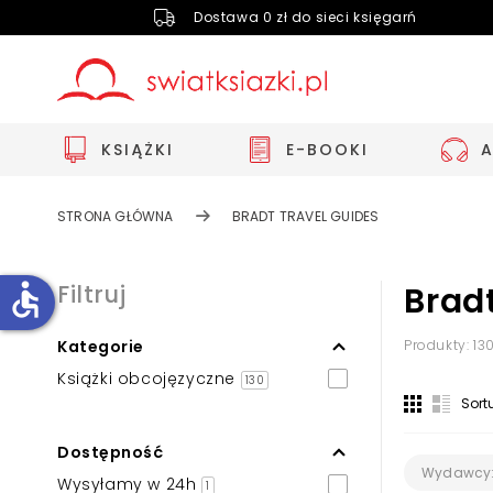
Dostawa 0 zł do sieci księgarń
KSIĄŻKI
E-BOOKI
STRONA GŁÓWNA
BRADT TRAVEL GUIDES
accessible
Filtruj
Brad
Kategorie
Produkty: 13
Zwiększ rozmiar czcionki
Książki obcojęzyczne
130
Zmniejsz rozmiar czcionki
Sort
Odwróć kolory
Dostępność
Skala szarości
Wydawcy
Wysyłamy w 24h
1