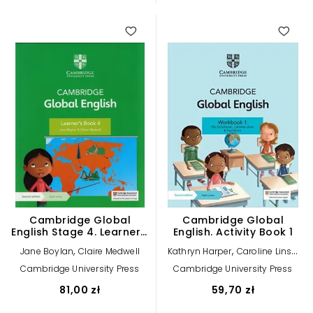
Cambridge Global
Cambridge Global
English Stage 4. Learner’s
English. Activity Book 1
Book
,
,
,
Jane Boylan
Claire Medwell
Kathryn Harper
Caroline Linse
,
Paul Drury
Elly Schottman
Cambridge University Press
Cambridge University Press
81,00 zł
59,70 zł