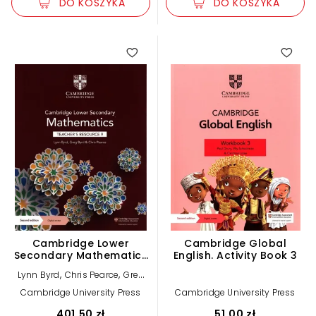
DO KOSZYKA
DO KOSZYKA
Cambridge Lower
Cambridge Global
Secondary Mathematics
English. Activity Book 3
Teacher's Resource 9
,
,
Lynn Byrd
Chris Pearce
Greg
with Digital Access
Byrd
Cambridge University Press
Cambridge University Press
401,50 zł
51,00 zł