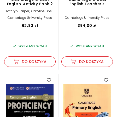
English. Activity Book 2
English Teacher's
Resource 9 with Digital
,
,
Kathryn Harper
Caroline Linse
Access
,
Paul Drury
Elly Schottman
Cambridge University Press
Cambridge University Press
62,80 zł
394,00 zł
WYSYŁAMY W 24H
WYSYŁAMY W 24H
DO KOSZYKA
DO KOSZYKA