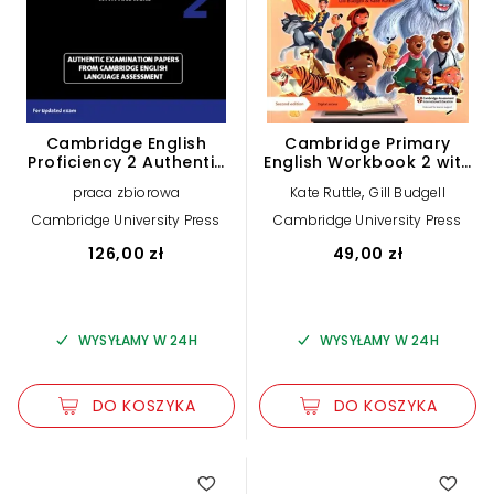
Cambridge English
Cambridge Primary
Proficiency 2 Authentic
English Workbook 2 with
examination papers with
Digital access
,
praca zbiorowa
Kate Ruttle
Gill Budgell
answers
Cambridge University Press
Cambridge University Press
126,00 zł
49,00 zł
WYSYŁAMY W 24H
WYSYŁAMY W 24H
DO KOSZYKA
DO KOSZYKA