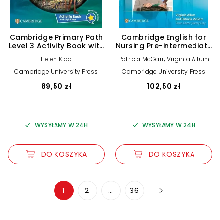
Cambridge Primary Path
Cambridge English for
Level 3 Activity Book with
Nursing Pre-intermediate
Digital Pack
Student's Book
,
Helen Kidd
Patricia McGarr
Virginia Allum
Cambridge University Press
Cambridge University Press
89,50 zł
102,50 zł
WYSYŁAMY W 24H
WYSYŁAMY W 24H
DO KOSZYKA
DO KOSZYKA
Zwiększ rozmiar czcionki
1
2
...
36
Zmniejsz rozmiar czcionki
Odwróć kolory