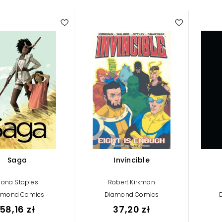
Saga
Invincible
iona Staples
Robert Kirkman
amond Comics
Diamond Comics
58,16 zł
37,20 zł