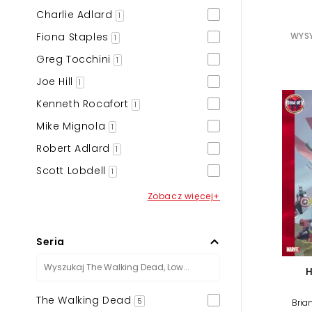
Charlie Adlard
1
Fiona Staples
WYSY
1
Greg Tocchini
1
Joe Hill
1
Kenneth Rocafort
1
Mike Mignola
1
Robert Adlard
1
Scott Lobdell
1
Zobacz więcej+
Seria
H
The Walking Dead
5
Bria