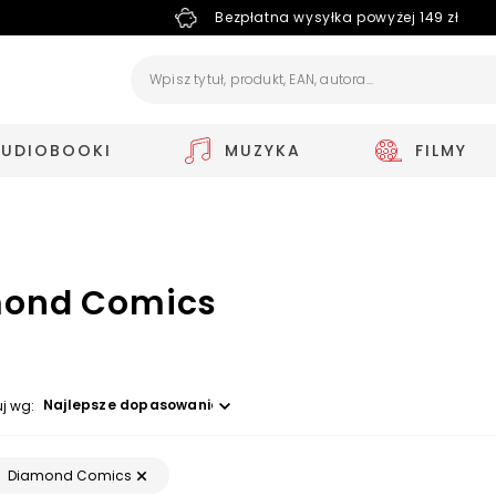
Bezpłatna wysyłka powyżej 149 zł
AUDIOBOOKI
MUZYKA
FILMY
ond Comics
Wybierz opcję
uj wg:
Diamond Comics
: