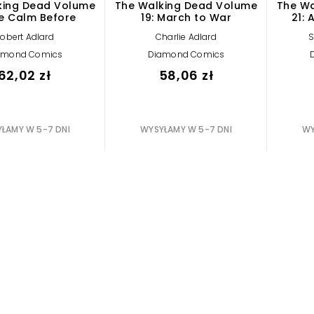
king Dead Volume
The Walking Dead Volume
The Wa
he Calm Before
19: March to War
21: 
obert Adlard
Charlie Adlard
S
amond Comics
Diamond Comics
62,02 zł
58,06 zł
ŁAMY W 5-7 DNI
WYSYŁAMY W 5-7 DNI
WY