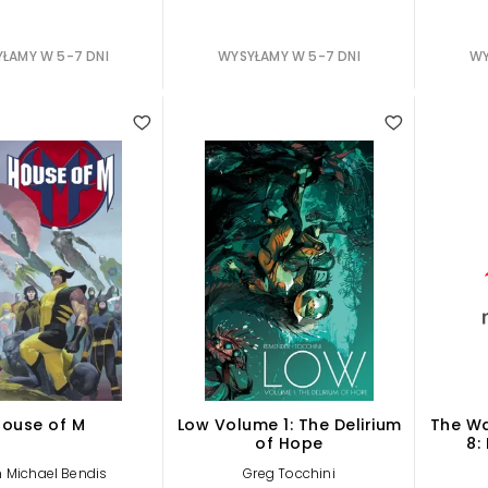
ŁAMY W 5-7 DNI
WYSYŁAMY W 5-7 DNI
WY
ouse of M
Low Volume 1: The Delirium
The Wa
of Hope
8:
n Michael Bendis
Greg Tocchini