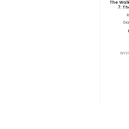
The Wal
7: T
R
Di
WYSY