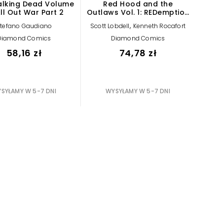
lking Dead Volume
Red Hood and the
All Out War Part 2
Outlaws Vol. 1: REDemption
(The New 52!)
,
tefano Gaudiano
Scott Lobdell
Kenneth Rocafort
Diamond Comics
Diamond Comics
58,16 zł
74,78 zł
SYŁAMY W 5-7 DNI
WYSYŁAMY W 5-7 DNI