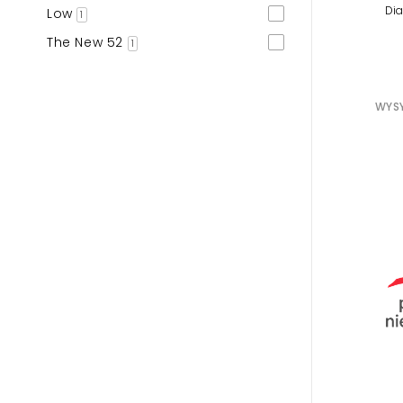
Di
Low
1
The New 52
1
WYSY