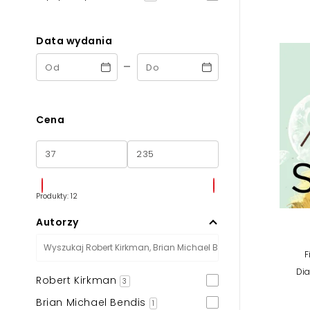
Powiększony kursor
Pomoc w czytaniu
Data wydania
-
Podkreślenie linków
Cena
Produkty: 12
Autorzy
F
Di
Robert Kirkman
3
Brian Michael Bendis
1