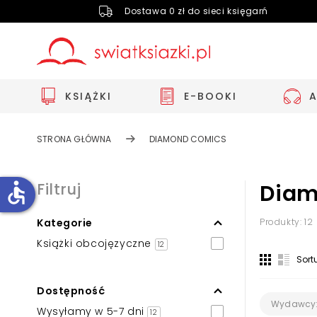
Dostawa 0 zł do sieci księgarń
KSIĄŻKI
E-BOOKI
STRONA GŁÓWNA
DIAMOND COMICS
accessible
Filtruj
Diam
Kategorie
Produkty: 12
Zwiększ rozmiar czcionki
Książki obcojęzyczne
12
Zmniejsz rozmiar czcionki
Sort
Odwróć kolory
Dostępność
Skala szarości
Wydawcy
Wysyłamy w 5-7 dni
12