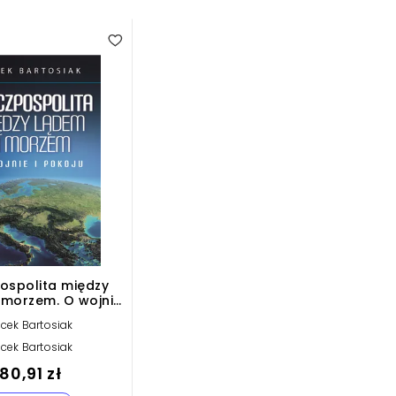
ospolita między
 morzem. O wojnie
oju (plik audio)
cek Bartosiak
cek Bartosiak
80,91 zł