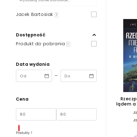
Powiększony kursor
Jacek Bartosiak
1
Pomoc w czytaniu
Podkreślenie linków
Dostępność
Produkt do pobrania
1
Data wydania
-
Rzeczp
Cena
lądem a
i pok
Ja
Ja
Produkty: 1