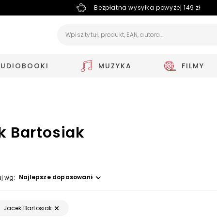
Bezpłatna wysyłka powyżej 149 zł
AUDIOBOOKI
MUZYKA
FILMY
k Bartosiak
Wybierz opcję
uj wg:
Jacek Bartosiak
: