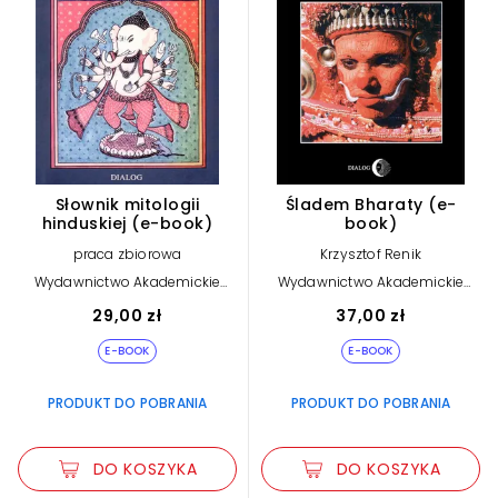
Słownik mitologii
Śladem Bharaty (e-
hinduskiej (e-book)
book)
praca zbiorowa
Krzysztof Renik
Wydawnictwo Akademickie
Wydawnictwo Akademickie
Dialog
Dialog
29,00 zł
37,00 zł
E-BOOK
E-BOOK
PRODUKT DO POBRANIA
PRODUKT DO POBRANIA
DO KOSZYKA
DO KOSZYKA