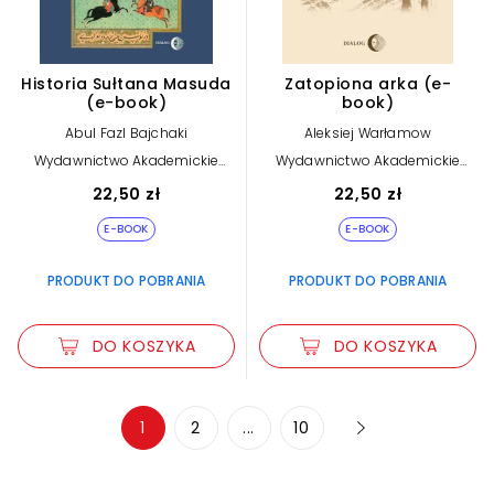
Historia Sułtana Masuda
Zatopiona arka (e-
(e-book)
book)
Abul Fazl Bajchaki
Aleksiej Warłamow
Wydawnictwo Akademickie
Wydawnictwo Akademickie
Dialog
Dialog
22,50 zł
22,50 zł
E-BOOK
E-BOOK
PRODUKT DO POBRANIA
PRODUKT DO POBRANIA
DO KOSZYKA
DO KOSZYKA
Zwiększ rozmiar czcionki
1
2
...
10
Zmniejsz rozmiar czcionki
Odwróć kolory