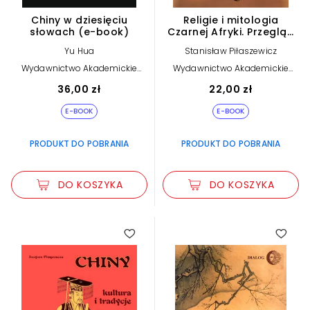
Chiny w dziesięciu
Religie i mitologia
słowach (e-book)
Czarnej Afryki. Przegląd
encyklopedyczny (e-
Yu Hua
Stanisław Piłaszewicz
book)
Wydawnictwo Akademickie
Wydawnictwo Akademickie
Dialog
Dialog
36,00 zł
22,00 zł
E-BOOK
E-BOOK
PRODUKT DO POBRANIA
PRODUKT DO POBRANIA
DO KOSZYKA
DO KOSZYKA