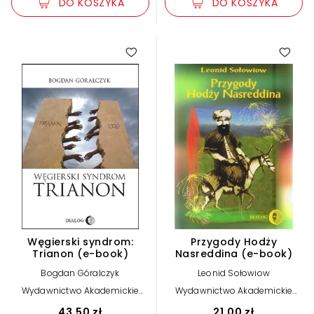
DO KOSZYKA
DO KOSZYKA
Węgierski syndrom:
Przygody Hodży
Trianon (e-book)
Nasreddina (e-book)
Bogdan Góralczyk
Leonid Sołowiow
Wydawnictwo Akademickie
Wydawnictwo Akademickie
Dialog
Dialog
43,50 zł
21,00 zł