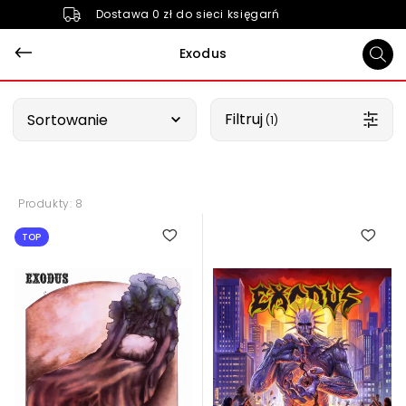
Dostawa 0 zł do sieci księgarń
Exodus
Wybierz opcję
Filtruj
Sortowanie
 (1)
Produkty: 8
TOP