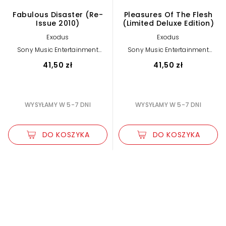
Fabulous Disaster (Re-
Pleasures Of The Flesh
Issue 2010)
(Limited Deluxe Edition)
Exodus
Exodus
Sony Music Entertainment
Sony Music Entertainment
International Services GmbH
International Services GmbH
41,50 zł
41,50 zł
WYSYŁAMY W 5-7 DNI
WYSYŁAMY W 5-7 DNI
DO KOSZYKA
DO KOSZYKA
Zwiększ rozmiar czcionki
Zmniejsz rozmiar czcionki
Odwróć kolory
Skala szarości