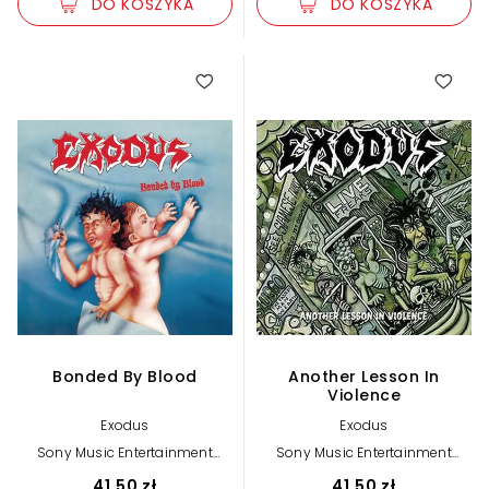
DO KOSZYKA
DO KOSZYKA
Bonded By Blood
Another Lesson In
Violence
Exodus
Exodus
Sony Music Entertainment
Sony Music Entertainment
International Services GmbH
International Services GmbH
41,50 zł
41,50 zł