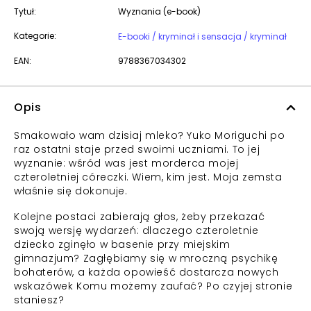
Tytuł:
Wyznania (e-book)
Kategorie:
E-booki / kryminał i sensacja / kryminał
EAN:
9788367034302
Opis
Smakowało wam dzisiaj mleko? Yuko Moriguchi po
raz ostatni staje przed swoimi uczniami. To jej
wyznanie: wśród was jest morderca mojej
czteroletniej córeczki. Wiem, kim jest. Moja zemsta
właśnie się dokonuje.
Kolejne postaci zabierają głos, żeby przekazać
swoją wersję wydarzeń: dlaczego czteroletnie
dziecko zginęło w basenie przy miejskim
gimnazjum? Zagłębiamy się w mroczną psychikę
bohaterów, a każda opowieść dostarcza nowych
wskazówek Komu możemy zaufać? Po czyjej stronie
staniesz?