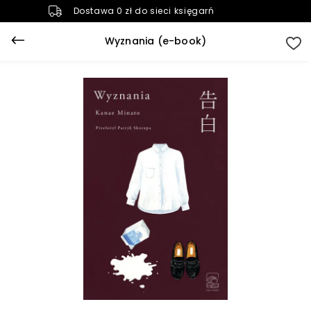
Dostawa 0 zł do sieci księgarń
Wyznania (e-book)