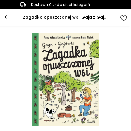
Dostawa 0 zł do sieci księgarń
Zagadka opuszczonej wsi. Gaja z Gajówki. Tom 2