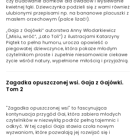
czy budowanie domków dla owadów i wysiewanie
kwietnej łąki. Dziewczynka podzieli się z wami również
ulubionymi przepisami np. na bananowe placuszki z
masłem orzechowym (palce lizać!).
„Gaja z Gajówki” autorstwa Anny Włodarkiewicz
(„Misiu, wróć”, „Lato Toli”) z ilustracjami Katarzyny
Piątek to pełna humoru, urocza opowieść o
piegowatej dziewczynce, która pokaże młodym
czytelnikom proste i zupełnie niesamowicie ciekawe
życie wśród natury, wypełnione miłością i przyjaźnią.
Zagadka opuszczonej wsi. Gaja z Gajówki.
Tom 2
"Zagadka opuszczonej wsi" to fascynująca
kontynuacja przygód Gai, która zabiera młodych
czytelników w niezwykłą podróż pełną tajemnic i
odkryć. W tej części Gaja stawia czoła nowym
wyzwaniom, które pozwalają jej rozwijać się i