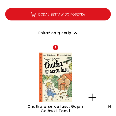
DODAJ ZESTAW DO KOSZYKA
Pokaż całą serię
1
Chatka w sercu lasu. Gaja z
Na 
Gajówki. Tom 1