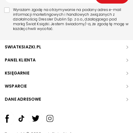
Wyrażam zgodę na otrzymywanie na podany adres e-mail
informacji marketingowych i handlowych związanych z
działalnością Dressler Dublin Sp. z o.o., działającego pod
marką Świat Książki. Jestem świadomy/-a, że zgodę tę mogę w
każdej chwili wycofać.
SWIATKSIAZKI.PL
PANEL KLIENTA
KSIĘGARNIE
WSPARCIE
DANE ADRESOWE
Zwiększ rozmiar czcionki
Zmniejsz rozmiar czcionki