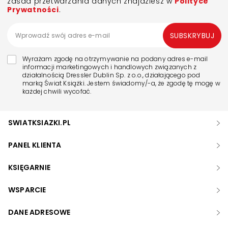
zasad przetwarzania danych znajdziesz w
Polityce
Prywatności
.
SUBSKRYBUJ
Wyrażam zgodę na otrzymywanie na podany adres e-mail
informacji marketingowych i handlowych związanych z
działalnością Dressler Dublin Sp. z o.o., działającego pod
marką Świat Książki. Jestem świadomy/-a, że zgodę tę mogę w
każdej chwili wycofać.
SWIATKSIAZKI.PL
PANEL KLIENTA
KSIĘGARNIE
WSPARCIE
DANE ADRESOWE