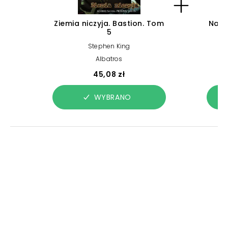
Ziemia niczyja. Bastion. Tom
Nade
5
Stephen King
Albatros
45,08 zł
WYBRANO