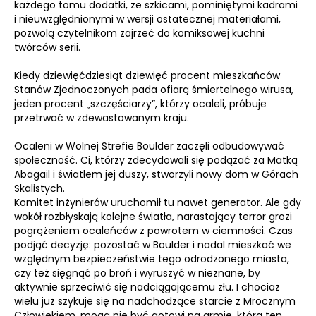
każdego tomu dodatki, ze szkicami, pominiętymi kadrami
i nieuwzględnionymi w wersji ostatecznej materiałami,
pozwolą czytelnikom zajrzeć do komiksowej kuchni
twórców serii.
Kiedy dziewięćdziesiąt dziewięć procent mieszkańców
Stanów Zjednoczonych pada ofiarą śmiertelnego wirusa,
jeden procent „szczęściarzy”, którzy ocaleli, próbuje
przetrwać w zdewastowanym kraju.
Ocaleni w Wolnej Strefie Boulder zaczęli odbudowywać
społeczność. Ci, którzy zdecydowali się podążać za Matką
Abagail i światłem jej duszy, stworzyli nowy dom w Górach
Skalistych.
Komitet inżynierów uruchomił tu nawet generator. Ale gdy
wokół rozbłyskają kolejne światła, narastający terror grozi
pogrążeniem ocaleńców z powrotem w ciemności. Czas
podjąć decyzję: pozostać w Boulder i nadal mieszkać we
względnym bezpieczeństwie tego odrodzonego miasta,
czy też sięgnąć po broń i wyruszyć w nieznane, by
aktywnie sprzeciwić się nadciągającemu złu. I chociaż
wielu już szykuje się na nadchodzące starcie z Mrocznym
Człowiekiem, mogą nie być gotowi na armię, którą ten