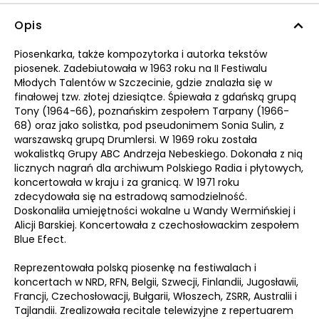
Opis
Piosenkarka, także kompozytorka i autorka tekstów
piosenek. Zadebiutowała w 1963 roku na II Festiwalu
Młodych Talentów w Szczecinie, gdzie znalazła się w
finałowej tzw. złotej dziesiątce. Śpiewała z gdańską grupą
Tony (1964-66), poznańskim zespołem Tarpany (1966-
68) oraz jako solistka, pod pseudonimem Sonia Sulin, z
warszawską grupą Drumlersi. W 1969 roku została
wokalistką Grupy ABC Andrzeja Nebeskiego. Dokonała z nią
licznych nagrań dla archiwum Polskiego Radia i płytowych,
koncertowała w kraju i za granicą. W 1971 roku
zdecydowała się na estradową samodzielność.
Doskonaliła umiejętności wokalne u Wandy Wermińskiej i
Alicji Barskiej. Koncertowała z czechosłowackim zespołem
Blue Efect.
Reprezentowała polską piosenkę na festiwalach i
koncertach w NRD, RFN, Belgii, Szwecji, Finlandii, Jugosławii,
Francji, Czechosłowacji, Bułgarii, Włoszech, ZSRR, Australii i
Tajlandii. Zrealizowała recitale telewizyjne z repertuarem