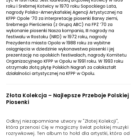
żyć w 1991 roku. Jest laureatką Brązowej Kotwicy w 1969
roku i Srebrnej Kotwicy w 1970 roku Sopockiego Lata,
nagrody Polsko-Amerykańskiej Agencji Artystycznej na
KFPP Opole ’70 za interpretację piosenki Barwy ziemi,
Srebrnego Pierścienia (z Grupą ABC) na FPŻ ’70 za
wykonanie piosenki Nasza kompania, III nagrody na
festiwalu w Rostoku (NRD) w 1972 roku, nagrody
Prezydenta miasta Opola w 1988 roku za wybitne
osiągnięcia w dziedzinie wykonawstwa piosenki i jej
prezentację na opolskich festiwalach, nagrody Komitetu
Organizacyjnego KFPP w Opolu w 1991 roku. W 1993 roku
otrzymała złotą płytę Polskich Nagrań za całokształt
działalności artystycznej na KFPP w Opolu.
Złota Kolekcja – Najlepsze Przeboje Polskiej
Piosenki
Odkryj niezapomniane utwory w "Złotej Kolekcji",
która przenosi Cię w magiczny świat polskiej muzyki
rozrywkowej. Ten album to hołd dla artystki, która od