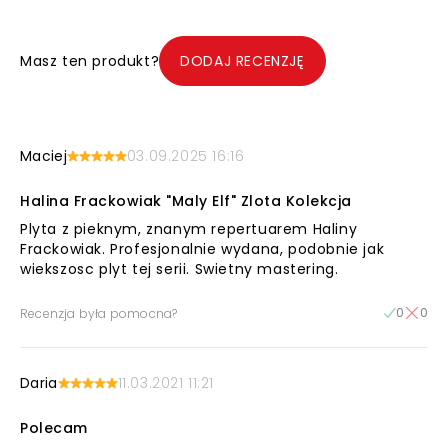
Masz ten produkt?
DODAJ RECENZJĘ
Maciej
03.09.2025 16:16
Halina Frackowiak "Maly Elf" Zlota Kolekcja
Plyta z pieknym, znanym repertuarem Haliny
Frackowiak. Profesjonalnie wydana, podobnie jak
wiekszosc plyt tej serii. Swietny mastering.
0
0
Recenzja była pomocna?
Daria
11.03.2021 11:21
Polecam