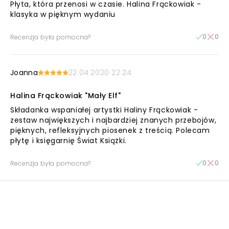
Płyta, która przenosi w czasie. Halina Frąckowiak -
klasyka w pięknym wydaniu
0
0
Recenzja była pomocna?
Joanna
22.04.2020 22:24
Halina Frąckowiak "Mały Elf"
Składanka wspaniałej artystki Haliny Frąckowiak -
zestaw największych i najbardziej znanych przebojów,
pięknych, refleksyjnych piosenek z treścią. Polecam
płytę i księgarnię Świat Książki.
0
0
Recenzja była pomocna?