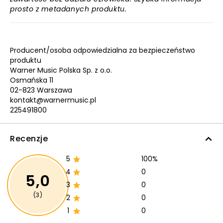
prosto z metadanych produktu.
Producent/osoba odpowiedzialna za bezpieczeństwo
produktu
Warner Music Polska Sp. z o.o.
Osmańska 11
02-823 Warszawa
kontakt@warnermusic.pl
225491800
Recenzje
5
100%
4
0
5,0
3
0
(3)
2
0
1
0