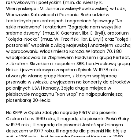
rozrywkowym i poetyckim (m.in. do wierszy K.
Wierzyńskiego i M. Jasnorzewskiej-Pawlikowskiej) w Łodzi,
Warszawie, Katowicach i Poznaniu. Brała udział w
teatralnych prezentacjach i nagraniach śpiewogry "Na
szkle malowane" i oratorium "Zagrajcie nam wszystkie
srebrne dzwony" (muz. K. Gaertner, libr. E. Bryll), oratorium
"Kolęda-Nocka" (muz. W. Trzciński, libr. E. Bryll) oraz "Kolęd i
pastorałek" wspólnie z Alicją Majewską i Andrzejem Zauchą
w opracowaniu Włodzimierza Korcza. W latach 70. i 80.
współpracowała ze Zbigniewem Hołdysem i grupą Perfect,
z Józefem Skrzekiem i zespołem SBB, hard-rockową grupą
Hokus i jazz-rockowym zespołem Spisek. W 1978 roku
utworzyła własną grupę Heam, z którym współpracę
przerwała w związku z wyjazdem na koncerty do ośrodków
polonijnych USA i Kanady. Zajęła drugie miejsce w
plebiscycie magazynu "Non Stop" na najpopularniejszą
piosenkarkę 20-lecia.
Na KFPP w Opolu zdobyła nagrodę PRiTV dla piosenki
Czekam tu w 1969 roku, II nagrodę dla piosenki Pieśń Geiry
w 1976 roku, III nagrodę dla piosenki Jesteś spóźnionym
deszczem w 1977 roku, III nagrodę dla piosenki Nie bój się