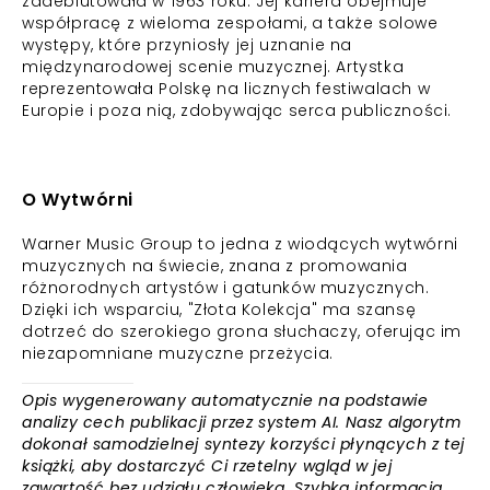
zadebiutowała w 1963 roku. Jej kariera obejmuje
współpracę z wieloma zespołami, a także solowe
występy, które przyniosły jej uznanie na
międzynarodowej scenie muzycznej. Artystka
reprezentowała Polskę na licznych festiwalach w
Europie i poza nią, zdobywając serca publiczności.
O Wytwórni
Warner Music Group to jedna z wiodących wytwórni
muzycznych na świecie, znana z promowania
różnorodnych artystów i gatunków muzycznych.
Dzięki ich wsparciu, "Złota Kolekcja" ma szansę
dotrzeć do szerokiego grona słuchaczy, oferując im
niezapomniane muzyczne przeżycia.
Opis wygenerowany automatycznie na podstawie
analizy cech publikacji przez system AI. Nasz algorytm
dokonał samodzielnej syntezy korzyści płynących z tej
książki, aby dostarczyć Ci rzetelny wgląd w jej
zawartość bez udziału człowieka. Szybka informacja