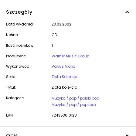
Szczegóły
Data wydania:
23.03.2002
Nośnik:
CD
Ilość nośników:
1
Producent:
Warner Music Group
Wykonawca:
Varius Manx
Seria:
Złota Kolekcja
Tytuł:
Złota Kolekcja
Kategorie:
Muzyka / pop / polski pop
Muzyka / pop / pop rock
EAN:
724353610128
Opis