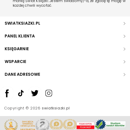
marką Świat Książki. Jestem świadomy/-a, że zgodę tę mogę w
każdej chwili wycofać.
SWIATKSIAZKI.PL
PANEL KLIENTA
KSIĘGARNIE
WSPARCIE
DANE ADRESOWE
Zwiększ rozmiar czcionki
Zmniejsz rozmiar czcionki
Copyright © 2026
swiatksiazki.pl
Odwróć kolory
Skala szarości