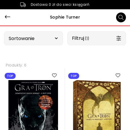
Dostawa 0 zł do sieci księgarń
Sophie Turner
Wybierz opcję
Filtruj
Sortowanie
 (1)
Produkty: 6
TOP
TOP