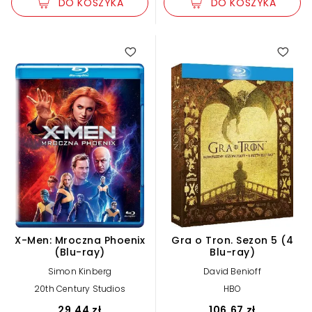
DO KOSZYKA
DO KOSZYKA
X-Men: Mroczna Phoenix
Gra o Tron. Sezon 5 (4
(Blu-ray)
Blu-ray)
Simon Kinberg
David Benioff
20th Century Studios
HBO
29,44 zł
106,67 zł