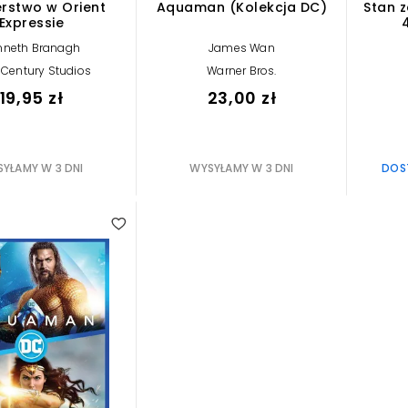
rstwo w Orient
Aquaman (Kolekcja DC)
Stan z
Expressie
nneth Branagh
James Wan
 Century Studios
Warner Bros.
19,95 zł
23,00 zł
YŁAMY W 3 DNI
WYSYŁAMY W 3 DNI
DOST