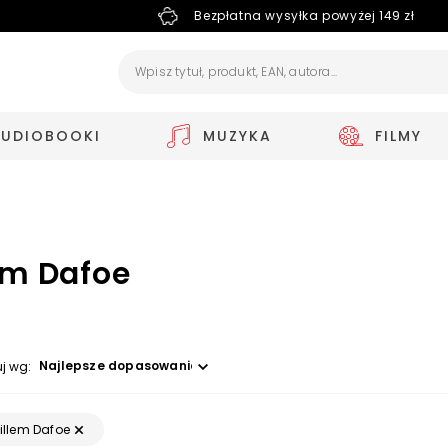
Bezpłatna wysyłka powyżej 149 zł
AUDIOBOOKI
MUZYKA
FILMY
em Dafoe
Wybierz opcję
uj wg:
illem Dafoe