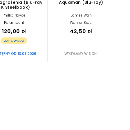
agrożenia (Blu-ray
Aquaman (Blu-ray)
4K Steelbook)
Phillip Noyce
James Wan
Paramount
Warner Bros.
120,00 zł
42,50 zł
ZAPOWIEDŹ
ĘPNY OD 10.08.2026
WYSYŁAMY W 3 DNI