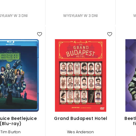
YŁAMY W 3 DNI
WYSYŁAMY W 3 DNI
W
juice Beetlejuice
Grand Budapest Hotel
Beetl
(Blu-ray)
f
Tim Burton
Wes Anderson