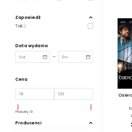
Powiększony kursor
Pomoc w czytaniu
Zapowiedź
Tak
1
Podkreślenie linków
Data wydania
-
Cena
Osier
E
Produkty: 13
Producenci