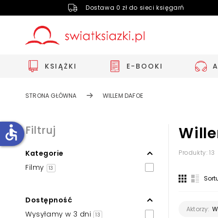
Dostawa 0 zł do sieci księgarń
KSIĄŻKI
E-BOOKI
STRONA GŁÓWNA
WILLEM DAFOE
accessible
Filtruj
Will
Kategorie
Produkty: 13
Zwiększ rozmiar czcionki
Filmy
13
Zmniejsz rozmiar czcionki
Sort
Odwróć kolory
Dostępność
Skala szarości
W
Aktorzy:
Wysyłamy w 3 dni
13