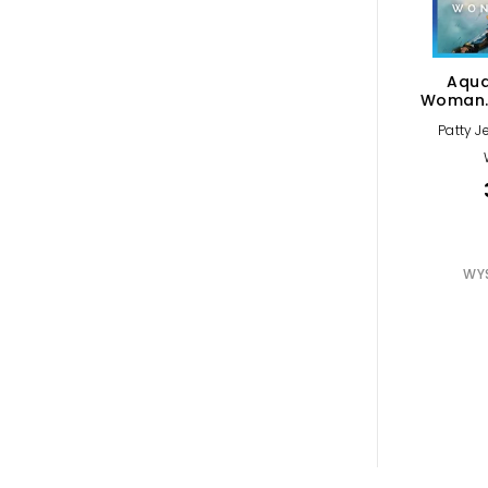
Aqu
Woman. 
Patty J
WYS