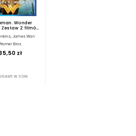
aman. Wonder
Zestaw 2 filmów
(2 DVD)
,
enkins
James Wan
Warner Bros.
35,50 zł
YŁAMY W 3 DNI