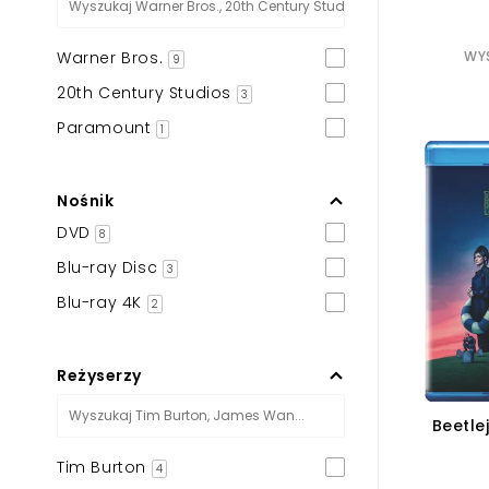
Warner Bros.
WYS
9
20th Century Studios
3
Paramount
1
Nośnik
DVD
8
Blu-ray Disc
3
Blu-ray 4K
2
Reżyserzy
Beetle
Tim Burton
4