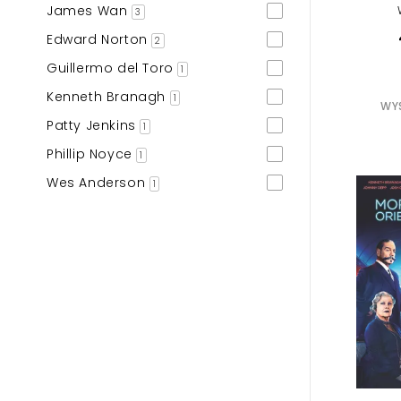
James Wan
3
Edward Norton
2
Guillermo del Toro
1
Kenneth Branagh
1
WYS
Patty Jenkins
1
Phillip Noyce
1
Wes Anderson
1