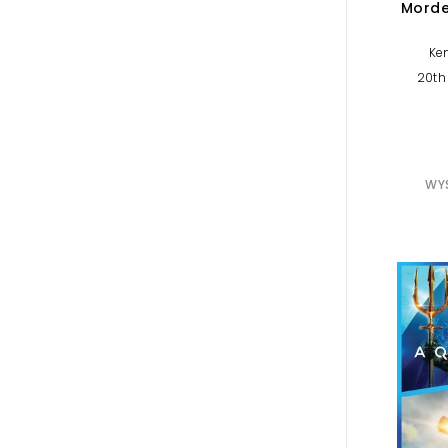
Morde
Ke
20th
WYS