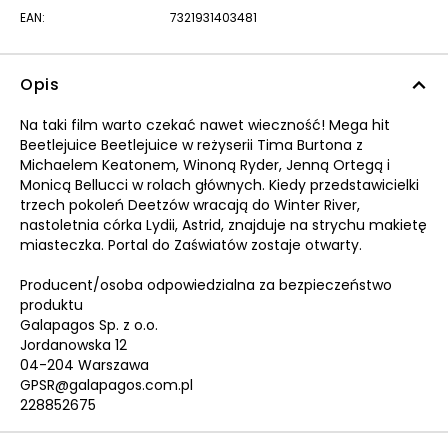
EAN:
7321931403481
Opis
Na taki film warto czekać nawet wieczność! Mega hit
Beetlejuice Beetlejuice w reżyserii Tima Burtona z
Michaelem Keatonem, Winoną Ryder, Jenną Ortegą i
Monicą Bellucci w rolach głównych. Kiedy przedstawicielki
trzech pokoleń Deetzów wracają do Winter River,
nastoletnia córka Lydii, Astrid, znajduje na strychu makietę
miasteczka. Portal do Zaświatów zostaje otwarty.
Producent/osoba odpowiedzialna za bezpieczeństwo
produktu
Galapagos Sp. z o.o.
Jordanowska 12
04-204 Warszawa
GPSR@galapagos.com.pl
228852675