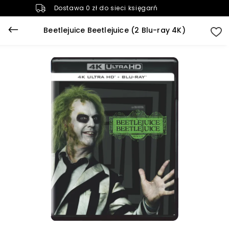
Dostawa 0 zł do sieci księgarń
Beetlejuice Beetlejuice (2 Blu-ray 4K)