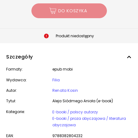
DO KOSZYKA
Produkt niedostępny
Szczegóły
Formaty:
epub mobi
Wydawca:
Filia
Autor:
Renata Kosin
Tytuł:
Aleja Siódmego Anioła (e-book)
Kategorie:
E-booki / polscy autorzy
E-booki / proza obyczajowa / literatura
obyczajowa
EAN:
9788382804232