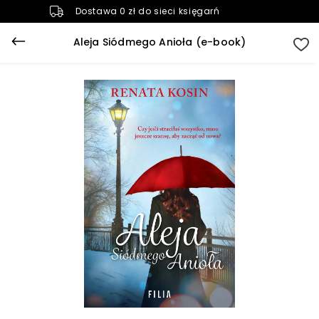
Dostawa 0 zł do sieci księgarń
Aleja Siódmego Anioła (e-book)