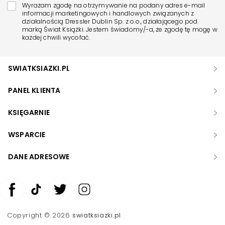
Wyrażam zgodę na otrzymywanie na podany adres e-mail
informacji marketingowych i handlowych związanych z
działalnością Dressler Dublin Sp. z o.o., działającego pod
marką Świat Książki. Jestem świadomy/-a, że zgodę tę mogę w
każdej chwili wycofać.
SWIATKSIAZKI.PL
PANEL KLIENTA
KSIĘGARNIE
WSPARCIE
DANE ADRESOWE
Zwiększ rozmiar czcionki
Zmniejsz rozmiar czcionki
Copyright © 2026
swiatksiazki.pl
Odwróć kolory