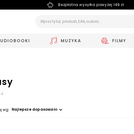
Bezpłatna wysyłka powyżej 149 zł
AUDIOBOOKI
MUZYKA
FILMY
asy
44
Wybierz opcję
uj wg: