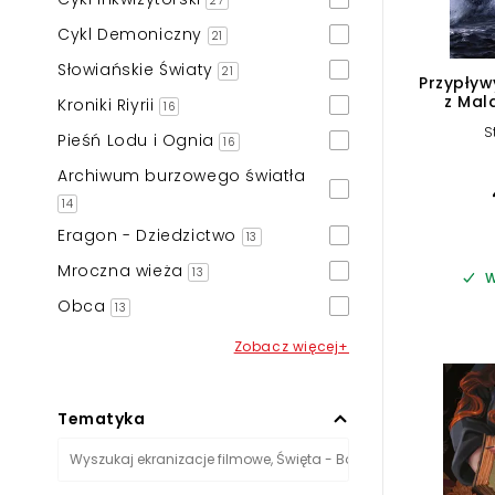
27
Cykl Demoniczny
21
Słowiańskie Światy
21
Przypływ
z Mal
Kroniki Riyrii
16
Pol
S
Pieśń Lodu i Ognia
16
Archiwum burzowego światła
14
Eragon - Dziedzictwo
13
Mroczna wieża
13
W
Obca
13
Zobacz więcej+
Tematyka