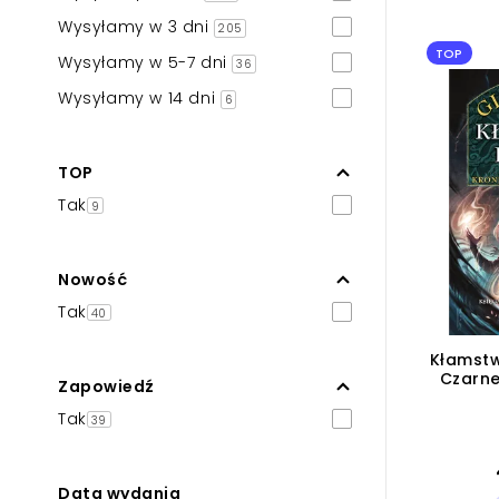
Powiększony kursor
Wysyłamy w 3 dni
205
TOP
Pomoc w czytaniu
Wysyłamy w 5-7 dni
36
Wysyłamy w 14 dni
Podkreślenie linków
6
TOP
Tak
9
Nowość
Tak
40
Kłamstw
Czarne
Zapowiedź
Nielitoś
Tak
39
Data wydania