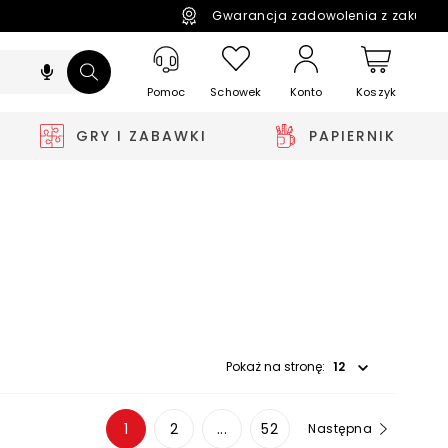
Gwarancja zadowolenia z zakupó
Pomoc
Schowek
Koszyk
Konto
GRY I ZABAWKI
PAPIERNIK
Wybierz opcję
Pokaż na stronę:
1
2
...
52
Następna