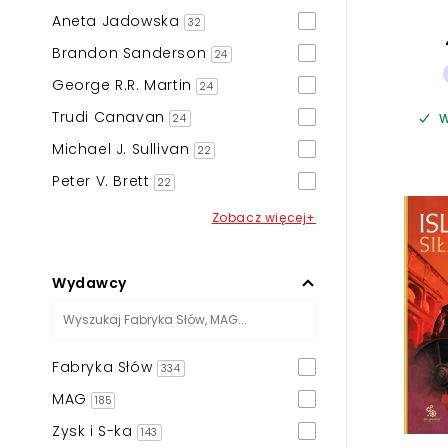
Aneta Jadowska
32
Brandon Sanderson
24
George R.R. Martin
24
Trudi Canavan
W
24
Michael J. Sullivan
22
Peter V. Brett
22
Zobacz więcej+
Wydawcy
Fabryka Słów
334
MAG
185
Zysk i S-ka
143