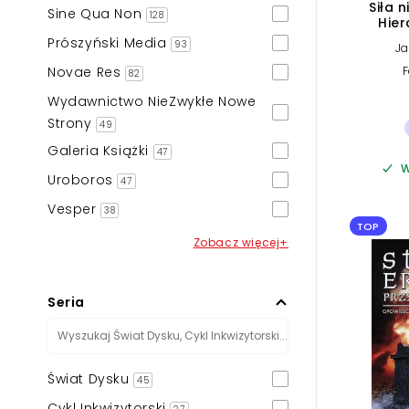
Siła n
Sine Qua Non
128
Hier
Prószyński Media
93
Ja
Novae Res
82
Wydawnictwo NieZwykłe Nowe
Strony
49
Galeria Książki
47
W
Uroboros
47
Vesper
38
TOP
Zobacz więcej+
Seria
Świat Dysku
45
Cykl Inkwizytorski