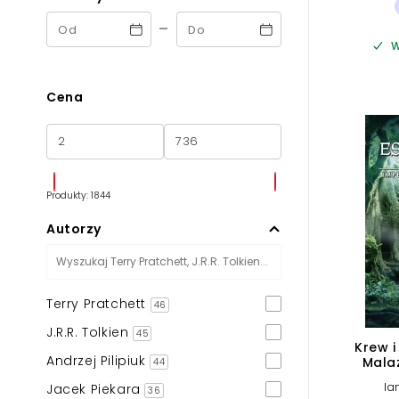
-
W
Cena
Produkty: 1844
Autorzy
Terry Pratchett
46
J.R.R. Tolkien
45
Krew i
Andrzej Pilipiuk
Mala
44
Ia
Jacek Piekara
36