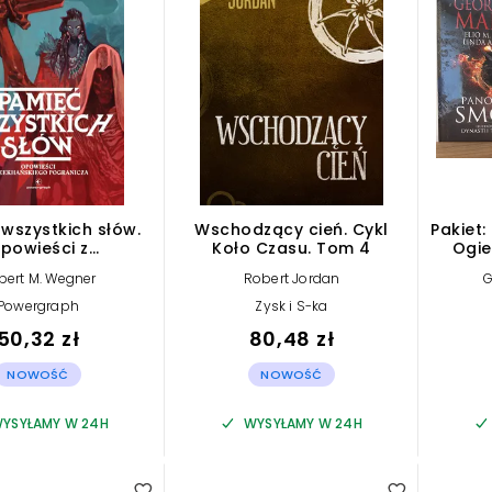
wszystkich słów.
Wschodzący cień. Cykl
Pakiet
powieści z
Koło Czasu. Tom 4
Ogie
ekhańskiego
bert M. Wegner
Robert Jordan
G
anicza. Tom 4
Powergraph
Zysk i S-ka
50,32 zł
80,48 zł
NOWOŚĆ
NOWOŚĆ
YSYŁAMY W 24H
WYSYŁAMY W 24H