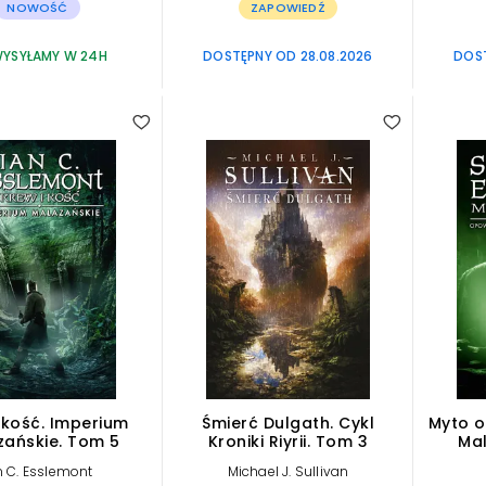
NOWOŚĆ
ZAPOWIEDŹ
YSYŁAMY W 24H
DOSTĘPNY OD 28.08.2026
DOST
 kość. Imperium
Śmierć Dulgath. Cykl
Myto o
zańskie. Tom 5
Kroniki Riyrii. Tom 3
Mal
Po
n C. Esslemont
Michael J. Sullivan