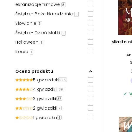
ekranizacje filmowe
8
Święta - Boże Narodzenie
5
Słowianie
3
Święta - Dzień Matki
3
Miasto n
Halloween
1
Korea
1
An
S
Ocena produktu
5 gwiazdek
295
4 gwiazdki
139
W
3 gwiazdki
37
2 gwiazdki
12
1 gwiazdka
6