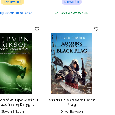
ZAPOWIEDŹ
NOWOŚĆ
ĘPNY OD 28.08.2026
WYSYŁAMY W 24H
garów. Opowieści z
Assassin’s Creed: Black
azańskiej Księgi
Flag
ległych. Tom 8
Steven Erikson
Oliver Bowden