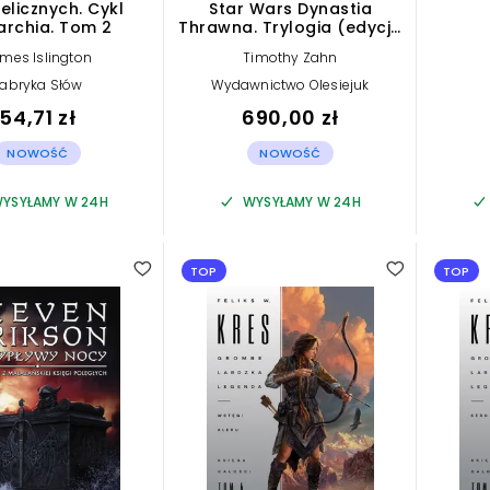
ielicznych. Cykl
Star Wars Dynastia
archia. Tom 2
Thrawna. Trylogia (edycja
kolekcjonerska)
mes Islington
Timothy Zahn
Fabryka Słów
Wydawnictwo Olesiejuk
54,71 zł
690,00 zł
NOWOŚĆ
NOWOŚĆ
YSYŁAMY W 24H
WYSYŁAMY W 24H
TOP
TOP