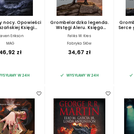
y nocy. Opowieści
Grombelardzka legenda.
Gromb
azańskiej Księgi
Wstęgi Aleru. Księga
Serce 
egłych. Tom 5
Całości. Tom 4
teven Erikson
Feliks W. Kres
MAG
Fabryka Słów
46,92 zł
34,67 zł
YSYŁAMY W 24H
WYSYŁAMY W 24H