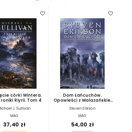
ięcie córki Wintera.
Dom Łańcuchów.
roniki Riyrii. Tom 4
Opowieści z Malazańskiej
Księgi Poległych. Tom 4
ichael J. Sullivan
Steven Erikson
MAG
MAG
37,40 zł
54,00 zł