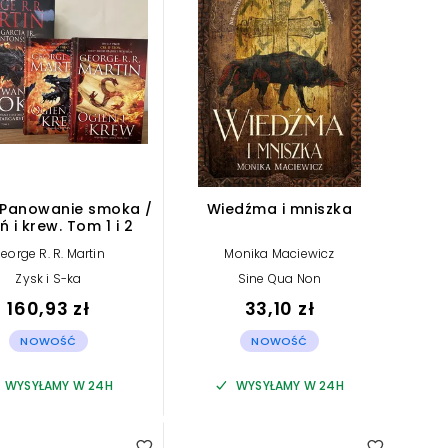
: Panowanie smoka /
Wiedźma i mniszka
ń i krew. Tom 1 i 2
eorge R. R. Martin
Monika Maciewicz
Zysk i S-ka
Sine Qua Non
160,93 zł
33,10 zł
NOWOŚĆ
NOWOŚĆ
WYSYŁAMY W 24H
WYSYŁAMY W 24H