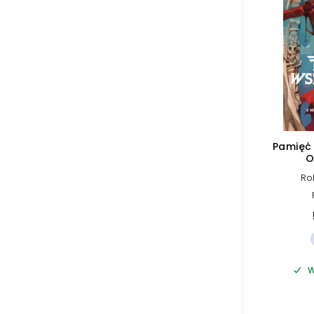
Pamięć 
O
me
Ro
pogr
W