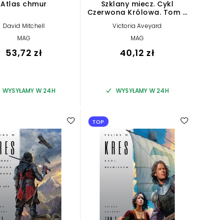
Atlas chmur
Szklany miecz. Cykl
Czerwona Królowa. Tom 2
(barwione brzegi)
David Mitchell
Victoria Aveyard
MAG
MAG
53,72 zł
40,12 zł
WYSYŁAMY W 24H
WYSYŁAMY W 24H
TOP