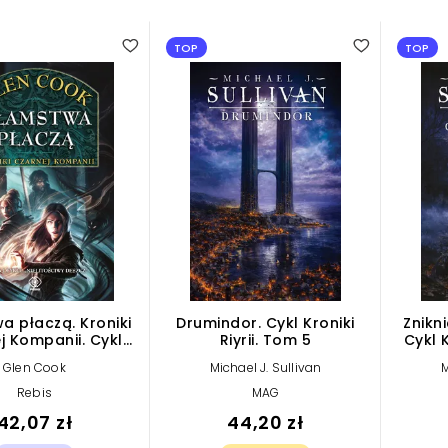
TOP
TOP
a płaczą. Kroniki
Drumindor. Cykl Kroniki
Znikn
j Kompanii. Cykl
Riyrii. Tom 5
Cykl K
ciwy deszcz. Tom 1
Glen Cook
Michael J. Sullivan
M
Rebis
MAG
42,07 zł
44,20 zł