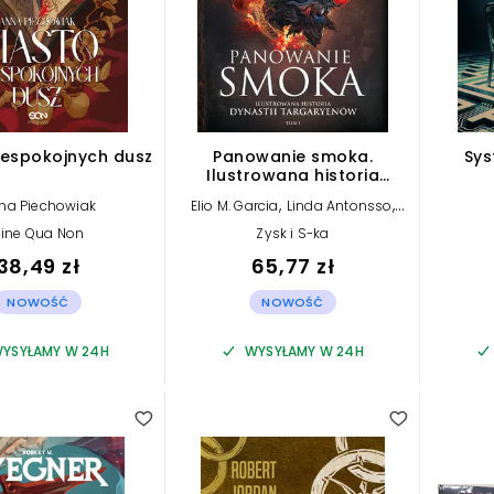
iespokojnych dusz
Panowanie smoka.
Sys
Ilustrowana historia
dynastii Targaryenów.
,
,
na Piechowiak
Elio M. Garcia
Linda Antonsso
Tom 1
,
George R.R. Martin
Jr.
ine Qua Non
Zysk i S-ka
38,49 zł
65,77 zł
NOWOŚĆ
NOWOŚĆ
YSYŁAMY W 24H
WYSYŁAMY W 24H