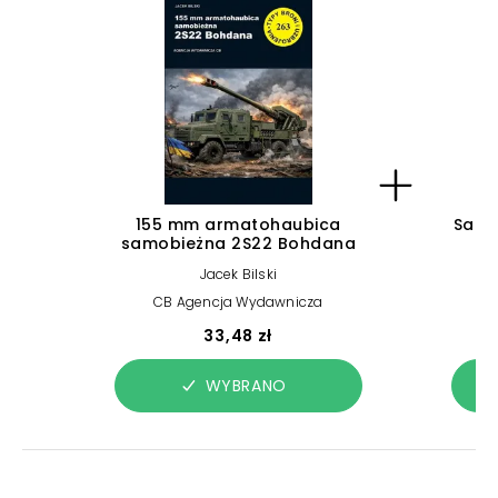
155 mm armatohaubica
Samo
samobieżna 2S22 Bohdana
Jacek Bilski
CB Agencja Wydawnicza
33,48 zł
WYBRANO