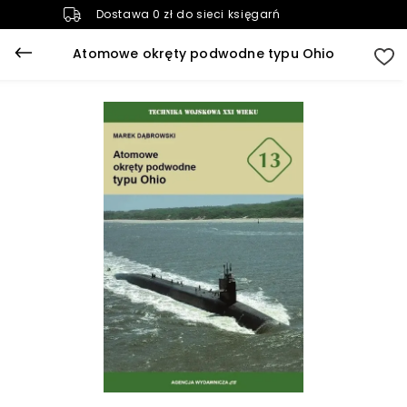
Dostawa 0 zł do sieci księgarń
Atomowe okręty podwodne typu Ohio