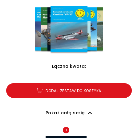
Łączna kwota:
DODAJ ZESTAW DO KOSZYKA
Pokaż całą serię
1