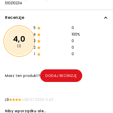
510210234
Recenzje
5
0
4
100%
4,0
3
0
(1)
2
0
1
0
Masz ten produkt?
DODAJ RECENZJĘ
L9
08.07.2025 11:42
Niby wporządku ale...