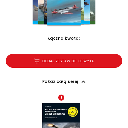
Łączna kwota:
DODAJ ZESTAW DO KOSZYKA
Pokaż całą serię
1