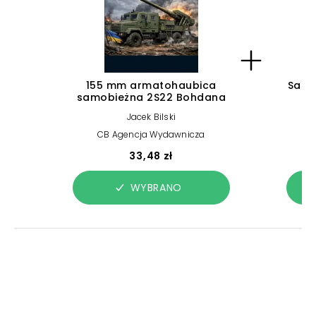
155 mm armatohaubica
Samo
samobieżna 2S22 Bohdana
Jacek Bilski
CB Agencja Wydawnicza
33,48 zł
WYBRANO