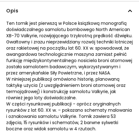
Opis
Ten tomik jest pierwszą w Polsce książkową monografią
doświadczalnego samolotu bombowego North American
XB-70 Valkyrie, rozwijającego trzykrotną prędkość dźwięku.
Gwałtowny i zrazu nieprzewidziany rozwój techniki lotniczej
oraz rakietowej na początku lat 60. XX w. spowodował, że
awangardowa technologicznie maszyna zamiast pełnić
funkcję międzykontynentalnego nosiciela broni atomowej
została samolotem badawczym, wykorzystywanym i
przez amerykańskie Siły Powietrzne, i przez NASA.
W niniejszej publikacji omówiono historię, planowaną
taktykę użycia (z uwzględnieniem broni atomowej oraz
termojądrowej) i konstrukcję samolotu Valkyrie, jak
również jego loty doświadczalne.
W części rysunkowej publikacji - oprócz oryginalnych
rysunków z lat 60. XX w. – pokazano schematy malowania
i oznakowania samolotu Valkyrie. Tomik zawiera 53
zdjęcia, 15 rysunków i schematów, 2 barwne sylwetki
boczne oraz widok samolotu w 4 rzutach.