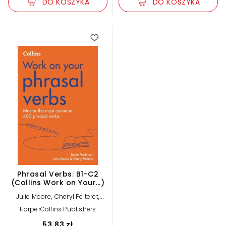
DO KOSZYKA
DO KOSZYKA
Phrasal Verbs: B1-C2
(Collins Work on Your…)
,
,
Julie Moore
Cheryl Pelteret
Jamie Flockhart
HarperCollins Publishers
53,83 zł