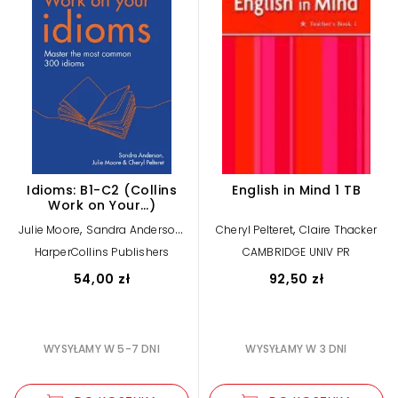
Idioms: B1-C2 (Collins
English in Mind 1 TB
Work on Your…)
,
,
,
Julie Moore
Sandra Anderson
Cheryl Pelteret
Claire Thacker
Cheryl Pelteret
HarperCollins Publishers
CAMBRIDGE UNIV PR
54,00 zł
92,50 zł
WYSYŁAMY W 5-7 DNI
WYSYŁAMY W 3 DNI