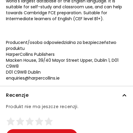
world's largest database of the English language. It is
suitable for self-study and classroom use, and can help
towards Cambridge FCE preparation. Suitable for
Intermediate learners of English (CEF level B1+).
Producent/osoba odpowiedzialna za bezpieczeństwo
produktu
HarperCollins Publishers
Macken House, 39/40 Mayor Street Upper, Dublin 1, D01
C9W8
D01 C9W8 Dublin
enquiries@harpercollins.ie
Recenzje
Produkt nie ma jeszcze recenzji.