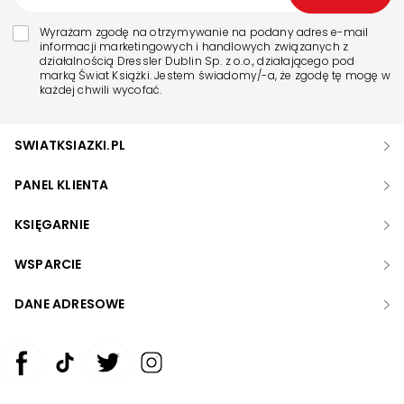
Wyrażam zgodę na otrzymywanie na podany adres e-mail
informacji marketingowych i handlowych związanych z
działalnością Dressler Dublin Sp. z o.o., działającego pod
marką Świat Książki. Jestem świadomy/-a, że zgodę tę mogę w
każdej chwili wycofać.
SWIATKSIAZKI.PL
PANEL KLIENTA
KSIĘGARNIE
WSPARCIE
DANE ADRESOWE
Zwiększ rozmiar czcionki
Zmniejsz rozmiar czcionki