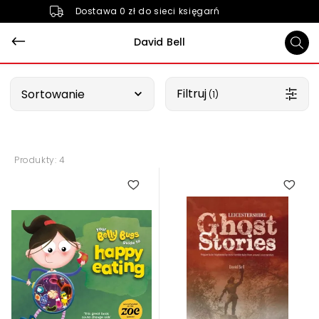
Dostawa 0 zł do sieci księgarń
David Bell
Wybierz opcję
Filtruj
Sortowanie
 (1)
Produkty: 4