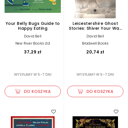
Your Belly Bugs Guide to
Leicestershire Ghost
Happy Eating
Stories: Shiver Your Way
from Melton to Ashby de
David Bell
David Bell
la Zouch
New River Books Ltd
Bradwell Books
37,29 zł
20,74 zł
WYSYŁAMY W 5-7 DNI
WYSYŁAMY W 5-7 DNI
DO KOSZYKA
DO KOSZYKA