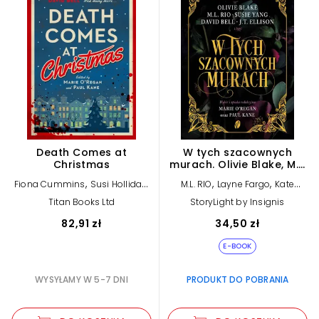
Death Comes at
W tych szacownych
Christmas
murach. Olivie Blake, M.L.
Rio i inni. Antologia Dark
,
,
,
,
Fiona Cummins
Susi Holliday
M.L. RIO
Layne Fargo
Kate
Academia (e-book)
,
,
,
,
David Bell
J.T. Ellison
Weinberg
Susie Yang
Phoebe
Titan Books Ltd
StoryLight by Insignis
,
,
,
Alexandra Benedict
Claire
Wynne
Tori Bovalino
Olivie
,
,
,
,
McGowan
Sarah Hilary
C.L.
Blake
Kelly Andrew
James Tate
82,91 zł
34,50 zł
,
,
,
Taylor
Hill
Marie O’Regan
Helen Grant
,
,
David Bell
Paul Kane
J.T. Ellison
E-BOOK
WYSYŁAMY W 5-7 DNI
PRODUKT DO POBRANIA