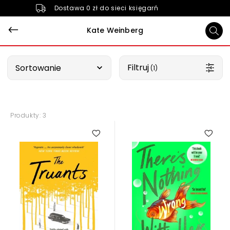
Dostawa 0 zł do sieci księgarń
Kate Weinberg
Wybierz opcję
Filtruj
Sortowanie
 (1)
Produkty: 3