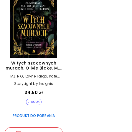
W tych szacownych
murach. Olivie Blake, M.L.
Rio i inni. Antologia Dark
,
,
M.L. RIO
Layne Fargo
Kate
Academia (e-book)
,
,
Weinberg
Susie Yang
Phoebe
StoryLight by Insignis
,
,
Wynne
Tori Bovalino
Olivie
,
,
Blake
Kelly Andrew
James Tate
34,50 zł
,
,
,
Hill
Marie O’Regan
Helen Grant
,
,
David Bell
Paul Kane
J.T. Ellison
E-BOOK
PRODUKT DO POBRANIA