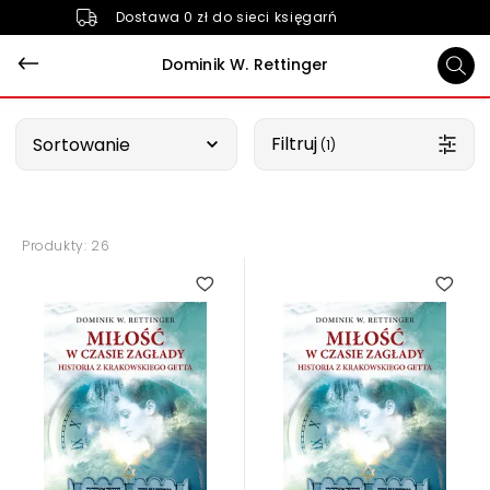
Dostawa 0 zł do sieci księgarń
Dominik W. Rettinger
Wybierz opcję
Filtruj
Sortowanie
 (1)
Produkty: 26
5.00