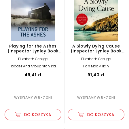
Playing for the Ashes
A Slowly Dying Cause
(Inspector Lynley Book
(Inspector Lynley Book
7)
22)
Elizabeth George
Elizabeth George
Hodder And Stoughton Ltd.
Pan MacMillan
49,41 zł
91,40 zł
WYSYŁAMY W 5-7 DNI
WYSYŁAMY W 5-7 DNI
DO KOSZYKA
DO KOSZYKA