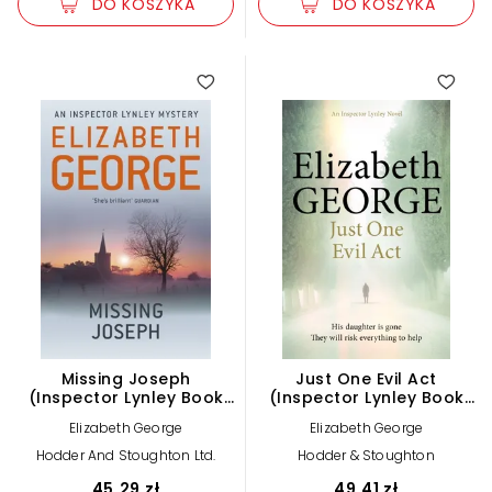
DO KOSZYKA
DO KOSZYKA
Missing Joseph
Just One Evil Act
(Inspector Lynley Book
(Inspector Lynley Book
6)
15)
Elizabeth George
Elizabeth George
Hodder And Stoughton Ltd.
Hodder & Stoughton
45,29 zł
49,41 zł