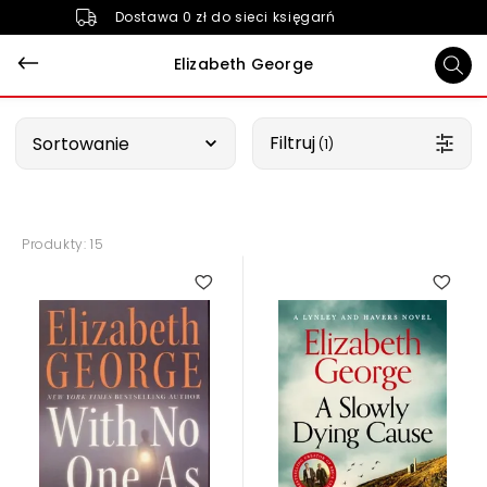
Dostawa 0 zł do sieci księgarń
Elizabeth George
Wybierz opcję
Filtruj
Sortowanie
 (1)
Produkty: 15