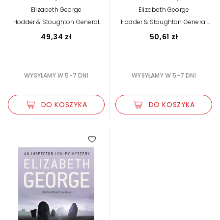
(Inspector Lynley Book
Lynley Book 17)
Elizabeth George
Elizabeth George
20)
Hodder & Stoughton General
Hodder & Stoughton General
Division
Division
49,34 zł
50,61 zł
WYSYŁAMY W 5-7 DNI
WYSYŁAMY W 5-7 DNI
DO KOSZYKA
DO KOSZYKA