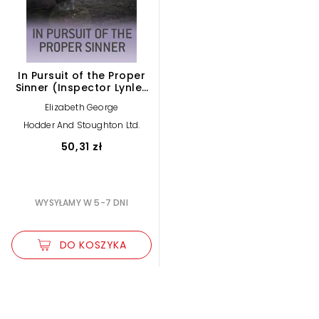
In Pursuit of the Proper
Sinner (Inspector Lynley
Book 10)
Elizabeth George
Hodder And Stoughton Ltd.
50,31 zł
WYSYŁAMY W 5-7 DNI
DO KOSZYKA
Zwiększ rozmiar czcionki
Zmniejsz rozmiar czcionki