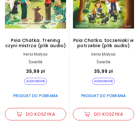
Psia Chatka. Trening
Psia Chatka. Szczeniaki w
czyni mistrza (plik audio)
potrzebie (plik audio)
Irena Małysa
Irena Małysa
Świetlik
Świetlik
35,99 zł
35,99 zł
AUDIOBOOK
AUDIOBOOK
PRODUKT DO POBRANIA
PRODUKT DO POBRANIA
DO KOSZYKA
DO KOSZYKA
Zwiększ rozmiar czcionki