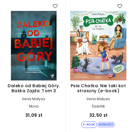
Daleko od Babiej Góry.
Psia Chatka. Nie taki kot
Baśka Zajda. Tom 3
straszny (e-book)
Irena Małysa
Irena Małysa
Mova
Świetlik
31,09 zł
32,50 zł
E-BOOK
NOWOŚĆ