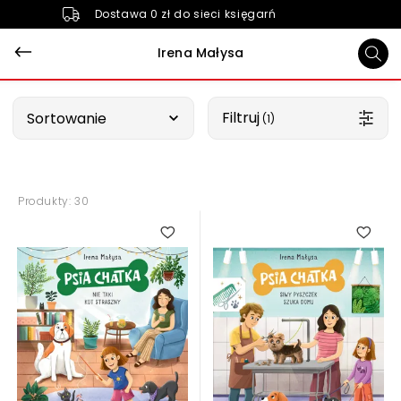
Dostawa 0 zł do sieci księgarń
Irena Małysa
Wybierz opcję
Filtruj
Sortowanie
 (1)
Produkty: 30