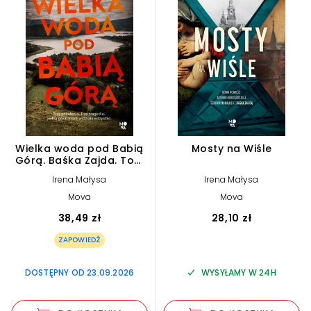
Wielka woda pod Babią
Mosty na Wiśle
Górą. Baśka Zajda. Tom
6
Irena Małysa
Irena Małysa
Mova
Mova
38,49 zł
28,10 zł
ZAPOWIEDŹ
DOSTĘPNY OD 23.09.2026
WYSYŁAMY W 24H