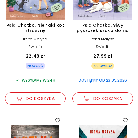
Psia Chatka. Nie taki kot
Psia Chatka. Siwy
straszny
pyszczek szuka domu
Irena Małysa
Irena Małysa
Świetlik
Świetlik
22,49 zł
27,99 zł
NOWOŚĆ
ZAPOWIEDŹ
WYSYŁAMY W 24H
DOSTĘPNY OD 23.09.2026
DO KOSZYKA
DO KOSZYKA