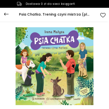
Dostawa 0 zł do sieci księgarń
Psia Chatka. Trening czyni mistrza (plik audio)