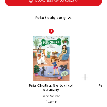
DODAJ ZESTAW DO KOSZYKA
Pokaż całą serię
1
Psia Chatka. Nie taki kot
Psia
straszny
Irena Małysa
Świetlik