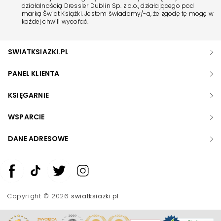
działalnością Dressler Dublin Sp. z o.o., działającego pod
marką Świat Książki. Jestem świadomy/-a, że zgodę tę mogę w
każdej chwili wycofać.
SWIATKSIAZKI.PL
PANEL KLIENTA
KSIĘGARNIE
WSPARCIE
DANE ADRESOWE
Zwiększ rozmiar czcionki
Zmniejsz rozmiar czcionki
Copyright © 2026
swiatksiazki.pl
Odwróć kolory