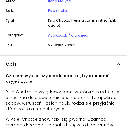
Autor:
Irena Małysa
Seria:
Psia chatka
Psia Chatka. Trening czyni mistrza (plik
Tytuł:
audio)
Kategorie:
Audiobooki / dla dzieci
EAN:
9788384178003
Opis
Czasem wystarczy ciepła chatka, by odmienić
czyjeś życie!
Psia Chatka to wyjątkowy dom, w którym każde psie
serce znajduje swoje miejsce na ziemi! Tutaj wśród
zabaw, wzruszeń i psich nauk, rodzą się przyjaźnie,
które zostają na całe życie.
W Psiej Chatce znów robi się gwarno! Dżambo i
Mamba doskonale odnaleźli się w roli opiekunów,