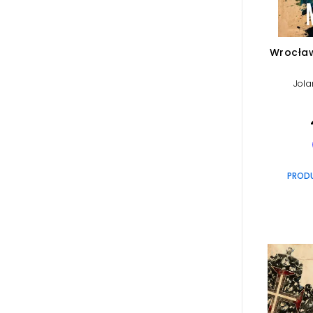
Wrocła
Jola
PROD