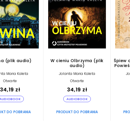
a (plik audio)
W cieniu Olbrzyma (plik
Śpiew 
audio)
Powieś
z cz
nta Maria Kaleta
Jolanta Maria Kaleta
Jo
bar
Otwarte
Otwarte
34,19 zł
34,19 zł
AUDIOBOOK
AUDIOBOOK
UKT DO POBRANIA
PRODUKT DO POBRANIA
PRO