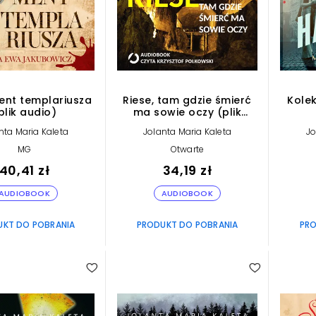
nt templariusza
Riese, tam gdzie śmierć
Kolek
plik audio)
ma sowie oczy (plik
audio)
nta Maria Kaleta
Jolanta Maria Kaleta
Jo
MG
Otwarte
40,41 zł
34,19 zł
AUDIOBOOK
AUDIOBOOK
UKT DO POBRANIA
PRODUKT DO POBRANIA
PRO