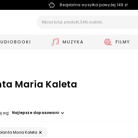
Bezpłatna wysyłka powyżej 149 zł
AUDIOBOOKI
MUZYKA
FILMY
nta Maria Kaleta
Wybierz opcję
uj wg:
olanta Maria Kaleta