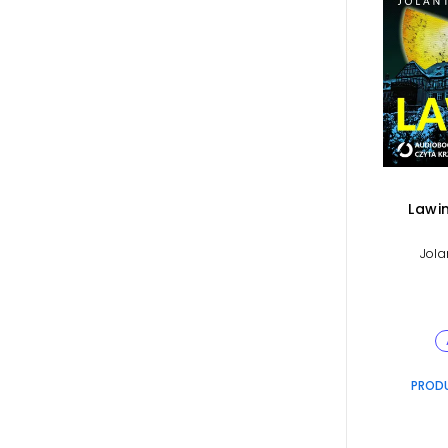
Lawin
Jola
PROD