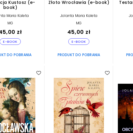
cja Kustosz (e-
Złoto Wrocławia (e-book)
Testa
book)
nta Maria Kaleta
Jolanta Maria Kaleta
Jo
MG
MG
45,00 zł
45,00 zł
E-BOOK
E-BOOK
UKT DO POBRANIA
PRODUKT DO POBRANIA
PRO