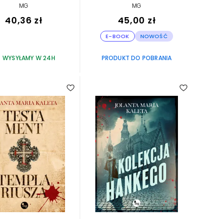
MG
MG
40,36 zł
45,00 zł
E-BOOK
NOWOŚĆ
WYSYŁAMY W 24H
PRODUKT DO POBRANIA