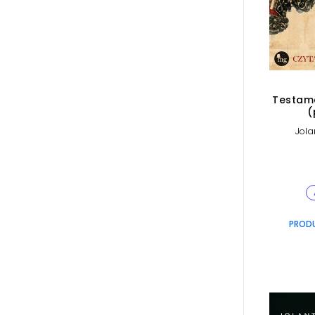
Testame
(
Jola
PROD