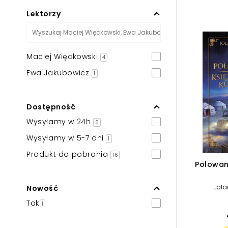
Powiększony kursor
Lektorzy
Pomoc w czytaniu
Podkreślenie linków
Maciej Więckowski
4
Ewa Jakubowicz
1
Dostępność
Wysyłamy w 24h
6
Wysyłamy w 5-7 dni
1
Produkt do pobrania
16
Polowan
Jola
Nowość
Tak
1