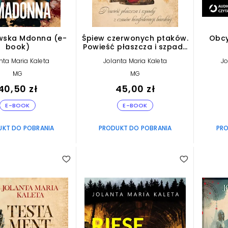
wska Mdonna (e-
Śpiew czerwonych ptaków.
Obcy
book)
Powieść płaszcza i szpady
z czasów konfederacji
nta Maria Kaleta
Jolanta Maria Kaleta
Jo
barskiej (e-book)
MG
MG
40,50 zł
45,00 zł
E-BOOK
E-BOOK
UKT DO POBRANIA
PRODUKT DO POBRANIA
PRO