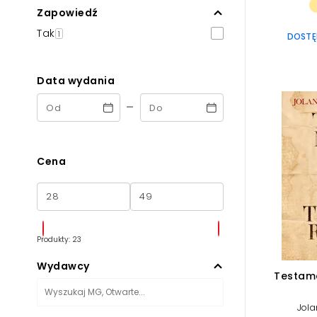
Zapowiedź
Tak
1
DOSTĘP
Data wydania
-
Cena
Produkty: 23
Wydawcy
Testame
Jola