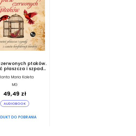
czerwonych ptaków.
ć płaszcza i szpady
asów konfederacji
lanta Maria Kaleta
skiej (plik audio)
MG
49,49 zł
AUDIOBOOK
DUKT DO POBRANIA