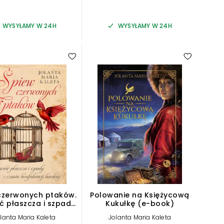
WYSYŁAMY W 24H
WYSYŁAMY W 24H
czerwonych ptaków.
Polowanie na Księżycową
ć płaszcza i szpady
Kukułkę (e-book)
asów Konfederacji
lanta Maria Kaleta
Jolanta Maria Kaleta
Barskiej