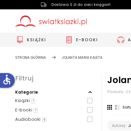
Dostawa 0 zł do sieci księgarń
KSIĄŻKI
E-BOOKI
STRONA GŁÓWNA
JOLANTA MARIA KALETA
accessible
Filtruj
Jola
Kategorie
Produkty: 23
Zwiększ rozmiar czcionki
Książki
7
Zmniejsz rozmiar czcionki
Sort
E-booki
7
Odwróć kolory
Audiobooki
9
Skala szarości
J
Autorzy: