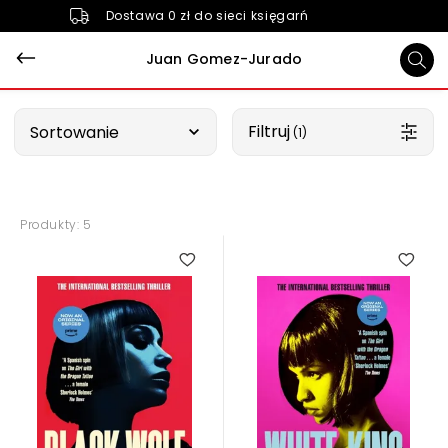
Dostawa 0 zł do sieci księgarń
Juan Gomez-Jurado
Wybierz opcję
Filtruj
Sortowanie
 (1)
Produkty: 5