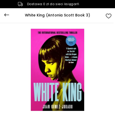
Dostawa 0 zł do sieci księgarń
White King (Antonia Scott Book 3)