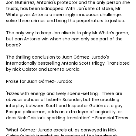
Jon Gutiérrez, Antonia's protector and the only person she
trusts, has been kidnapped. With Jon's life at stake, Mr
White gives Antonia a seemingly innocuous challenge:
solve three crimes and bring the perpetrators to justice.
The only way to keep Jon alive is to play Mr White's game,
but can Antonia win when she can only see part of the
board?
The thrilling conclusion to Juan Gómez-Jurado's
internationally bestselling Antonia Scott trilogy. Translated
by Nick Caistor and Lorenza Garcia.
Praise for Juan Gómez-Jurado:
'Fizzes with energy and lively scene-setting... There are
obvious echoes of Lisbeth Salander, but the crackling
interplay between Scott and Inspector Gutiérrez, a gay
Basque policeman, adds an extra layer of originality, as
does Nick Caistor's sparkling translation' – Financial Times
'What Gómez-Jurado excels at, as conveyed in Nick