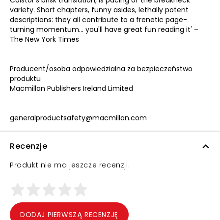
Caistor's brisk translation, is pacing of the breakneck
variety. Short chapters, funny asides, lethally potent
descriptions: they all contribute to a frenetic page-
turning momentum... you'll have great fun reading it' –
The New York Times
Producent/osoba odpowiedzialna za bezpieczeństwo
produktu
Macmillan Publishers Ireland Limited
generalproductsafety@macmillan.com
Recenzje
Produkt nie ma jeszcze recenzji.
DODAJ PIERWSZĄ RECENZJĘ