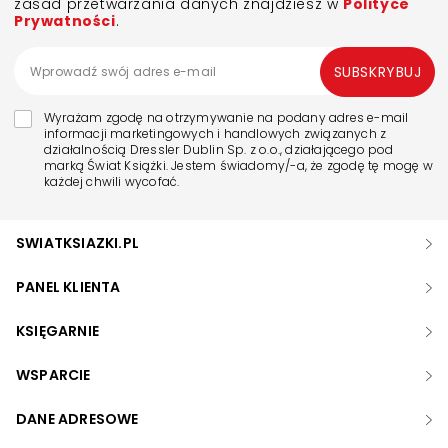
zasad przetwarzania danych znajdziesz w
Polityce
Prywatności
.
SUBSKRYBUJ
Wyrażam zgodę na otrzymywanie na podany adres e-mail
informacji marketingowych i handlowych związanych z
działalnością Dressler Dublin Sp. z o.o., działającego pod
marką Świat Książki. Jestem świadomy/-a, że zgodę tę mogę w
każdej chwili wycofać.
SWIATKSIAZKI.PL
PANEL KLIENTA
KSIĘGARNIE
WSPARCIE
DANE ADRESOWE