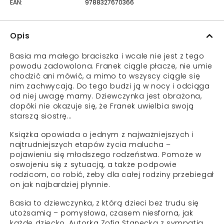
EAN:
9788327670366
Opis
Basia ma małego braciszka i wcale nie jest z tego
powodu zadowolona. Franek ciągle płacze, nie umie
chodzić ani mówić, a mimo to wszyscy ciągle się
nim zachwycają. Do tego budzi ją w nocy i odciąga
od niej uwagę mamy. Dziewczynka jest obrażona,
dopóki nie okazuje się, że Franek uwielbia swoją
starszą siostrę…
Książka opowiada o jednym z najważniejszych i
najtrudniejszych etapów życia malucha –
pojawieniu się młodszego rodzeństwa. Pomoże w
oswojeniu się z sytuacją, a także podpowie
rodzicom, co robić, żeby dla całej rodziny przebiegał
on jak najbardziej płynnie.
Basia to dziewczynka, z którą dzieci bez trudu się
utożsamią – pomysłowa, czasem niesforna, jak
każde dziecko. Autorka Zofia Stanecka z sympatią