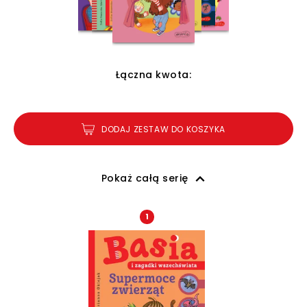
Łączna kwota:
DODAJ ZESTAW DO KOSZYKA
Pokaż całą serię
1