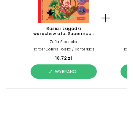
Basia i zagadki
wszechświata. Supermoce
zwierząt
Zofia Stanecka
Harper Collins Polska / HarperKids
Harpe
18,72 zł
WYBRANO