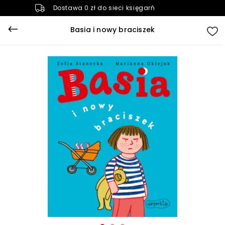
Dostawa 0 zł do sieci księgarń
Basia i nowy braciszek