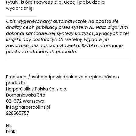
tytuły, które rozweselają, uczą i pobudzają
wyobraźnię.
Opis wygenerowany automatycznie na podstawie
analizy cech publikacji przez system AI. Nasz algorytm
dokonał samodzielnej syntezy korzyści płynących z tej
książki, aby dostarczyć Ci rzetelny wgląd w jej
zawartość bez udziału człowieka. Szybka informacja
prosto z metadanych produktu.
Producent/osoba odpowiedzialna za bezpieczeństwo
produktu
HarperCollins Polska Sp. z o.o.
Domaniewska 34a
02-672 Warszawa
info@harpercollins.pl
228565757
NIE
brak