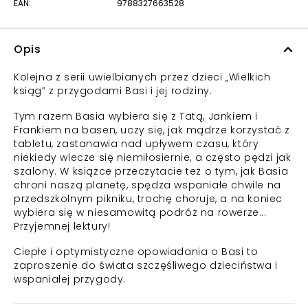
EAN:
9788327663528
Opis
Kolejna z serii uwielbianych przez dzieci „Wielkich
ksiąg” z przygodami Basi i jej rodziny.
Tym razem Basia wybiera się z Tatą, Jankiem i
Frankiem na basen, uczy się, jak mądrze korzystać z
tabletu, zastanawia nad upływem czasu, który
niekiedy wlecze się niemiłosiernie, a często pędzi jak
szalony. W książce przeczytacie też o tym, jak Basia
chroni naszą planetę, spędza wspaniałe chwile na
przedszkolnym pikniku, trochę choruje, a na koniec
wybiera się w niesamowitą podróż na rowerze...
Przyjemnej lektury!
Ciepłe i optymistyczne opowiadania o Basi to
zaproszenie do świata szczęśliwego dzieciństwa i
wspaniałej przygody.