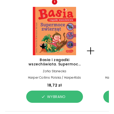
1
Basia i zagadki
wszechświata. Supermoce
zwierząt
Zofia Stanecka
Harper Collins Polska / HarperKids
Harpe
18,72 zł
WYBRANO