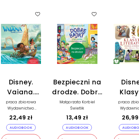
Disney.
Bezpieczni na
Disne
Vaiana.
drodze. Dobre
Klas
Skarb
bajki o tym, jak
Literat
praca zbiorowa
Małgorzata Korbiel
praca zbi
Wydawnictwo
Świetlik
Wydawni
oceanu
dbać o swoje
Kolek
Olesiejuk
Olesiej
22,49 zł
13,49 zł
26,99
(plik
bezpieczeństwo
audiob
AUDIOBOOK
AUDIOBOOK
AUDIOB
audio)
(plik audio)
z Mik