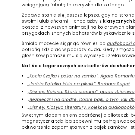
wciągającą fabułą to rozrywka dla każdego.
Zabawa stanie się jeszcze lepsza, gdy na strona
swoimi ulubieńcami – chociażby z
klasycznych 
postaci z nowszych animacji na kolorowych pla
przygodach znanych bohaterów błyskawicznie skr
Śmiało możecie sięgnąć również po
audiobooki 
potrafią zdziałać w podróży cuda. Kiedy zmęczon
głośników pomoże mu się wyciszyć i zrelaksowa
Na liście tegorocznych bestsellerów do słuchani
„Kocia Szajka i pożar na zamku”, Agata Romaniu
„Jadzia Pętelka idzie na piknik”, Barbara Supeł
„Disney. Vaiana. Skarb oceanu”, praca zbiorowa
„Bezpieczni na drodze. Dobre bajki o tym, jak d
„Disney. Klasyka Literatury. Kolekcja audiobook
Świetnym dopełnieniem podróżnej biblioteczki b
magnetyczna tablica zapewni mu pełną swobodę
odtworzenia zapamiętanych z bajek zamków i s