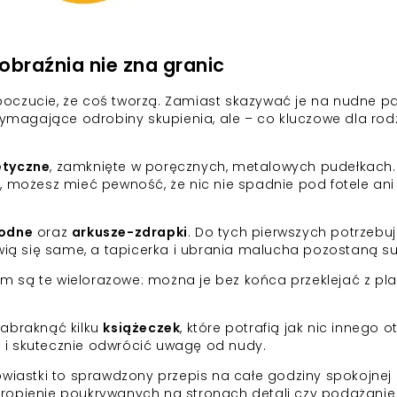
obraźnia nie zna granic
poczucie, że coś tworzą. Zamiast skazywać je na nudne pa
ymagające odrobiny skupienia, ale – co kluczowe dla rod
.
etyczne
, zamknięte w poręcznych, metalowych pudełkach.
możesz mieć pewność, że nic nie spadnie pod fotele ani 
wodne
oraz
arkusze-zdrapki
. Do tych pierwszych potrzebu
ią się same, a tapicerka i ubrania malucha pozostaną s
tem są te wielorazowe: można je bez końca przeklejać z pl
abraknąć kilku
książeczek
, które potrafią jak nic innego 
a i skutecznie odwrócić uwagę od nudy.
iastki to sprawdzony przepis na całe godziny spokojnej 
 tropienie poukrywanych na stronach detali czy podążanie