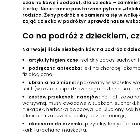
czas na kawę i podcast, dla dziecka – zamkni
Powiększony kursor
klatkę. Nieustannie powtarzane pytanie „dalek
rodzica. Żeby podróż nie zamieniła się w walk
Pomoc w czytaniu
zająć dziecko w podróży? Sprawdź nasze wska
Podkreślenie linków
Co na podróż z dzieckiem, c
Na Twojej liście niezbędników na podróż z dzie
artykuły higieniczne:
solidny zapas suchych i 
podręczna apteczka:
leki na chorobę lokomoc
fizjologiczna;
ubrania na zmianę:
spakowany w szczelny wo
shirt (w razie niespodziewanego rozlania soku c
zestaw przekąsek i napojów:
np. liofilizowa
warzywną, musy owocowe w tubkach, sucharki, 
niekapek, herbatka owocowa lub ulubiony sok bez
dłoniach i zapewni stabilny poziom energii;
akcesoria do drzemki:
przytulny kocyk lub mu
kark i ukochana maskotka.