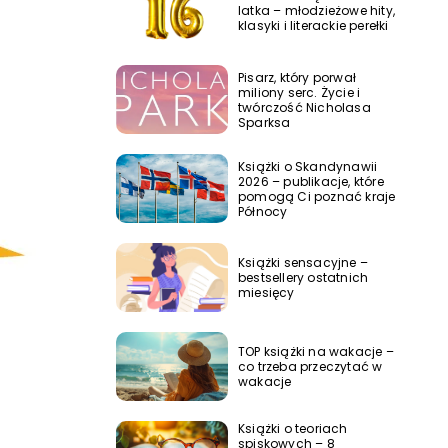
latka – młodzieżowe hity,
klasyki i literackie perełki
Pisarz, który porwał
miliony serc. Życie i
twórczość Nicholasa
Sparksa
Książki o Skandynawii
2026 – publikacje, które
pomogą Ci poznać kraje
Północy
Książki sensacyjne –
bestsellery ostatnich
miesięcy
TOP książki na wakacje –
co trzeba przeczytać w
wakacje
Książki o teoriach
spiskowych – 8