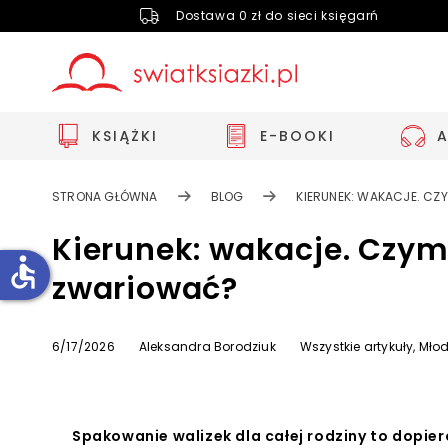
Dostawa 0 zł do sieci księgarń
KSIĄŻKI
E-BOOKI
STRONA GŁÓWNA
BLOG
KIERUNEK: WAKACJE. CZ
Kierunek: wakacje. Czym 
accessible
zwariować?
Zwiększ rozmiar czcionki
6/17/2026
Aleksandra Borodziuk
Wszystkie artykuły,
Młod
Zmniejsz rozmiar czcionki
Odwróć kolory
Skala szarości
Spakowanie walizek dla całej rodziny to dopie