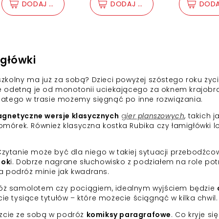
Donald
KA
DODAJ DO KOSZYKA
DODAJ DO KOSZYKA
DODA
przyjac
(plik a
igłówki
szkolny ma już za sobą? Dzieci powyżej szóstego roku życ
ie odetną je od monotonii uciekającego za oknem krajobra
dlatego w trasie możemy sięgnąć po inne rozwiązania.
gnetyczne wersje klasycznych
g
ier planszowych
, takich j
omórek. Również klasyczna kostka Rubika czy łamigłówki l
zytanie może być dla niego w takiej sytuacji przebodźco
ook
i. Dobrze nagrane słuchowisko z podziałem na role potr
na podróż minie jak kwadrans.
róż samolotem czy pociągiem, idealnym wyjściem będzie
ie tysiące tytułów – które możecie ściągnąć w kilka chwil.
zcie ze sobą w podróż
komiksy paragrafowe
. Co kryje si