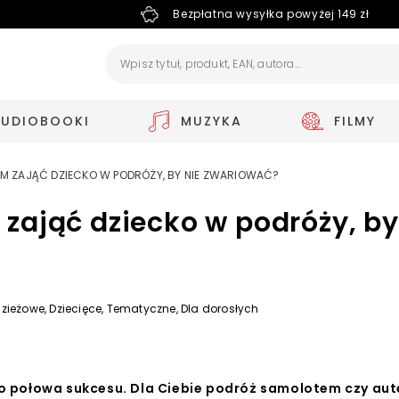
Bezpłatna wysyłka powyżej 149 zł
AUDIOBOOKI
MUZYKA
FILMY
YM ZAJĄĆ DZIECKO W PODRÓŻY, BY NIE ZWARIOWAĆ?
zająć dziecko w podróży, by
zieżowe,
Dziecięce,
Tematyczne,
Dla dorosłych
ro połowa sukcesu. Dla Ciebie podróż samolotem czy au