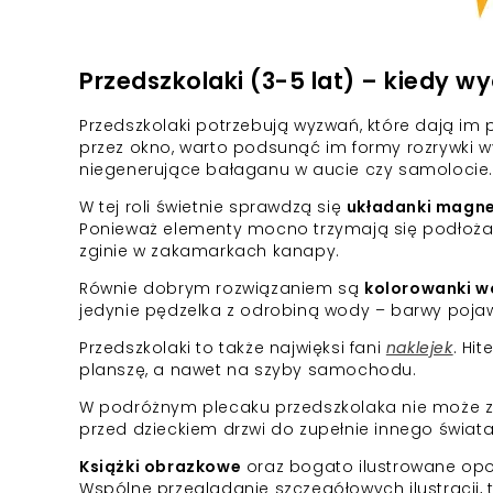
Przedszkolaki (3-5 lat) – kiedy wy
Przedszkolaki potrzebują wyzwań, które dają im 
przez okno, warto podsunąć im formy rozrywki w
niegenerujące bałaganu w aucie czy samolocie
W tej roli świetnie sprawdzą się
układanki magn
Ponieważ elementy mocno trzymają się podłoża, 
zginie w zakamarkach kanapy.
Równie dobrym rozwiązaniem są
kolorowanki 
jedynie pędzelka z odrobiną wody – barwy pojaw
Przedszkolaki to także najwięksi fani
naklejek
. Hi
planszę, a nawet na szyby samochodu.
W podróżnym plecaku przedszkolaka nie może z
przed dzieckiem drzwi do zupełnie innego świat
Książki obrazkowe
oraz bogato ilustrowane opow
Wspólne przeglądanie szczegółowych ilustracji,