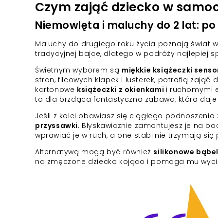
Czym zająć dziecko w samoc
Niemowlęta i maluchy do 2 lat: p
Maluchy do drugiego roku życia poznają świat w
tradycyjnej bajce, dlatego w podróży najlepiej s
Świetnym wyborem są
miękkie książeczki sens
stron, filcowych klapek i lusterek, potrafią zają
kartonowe
książeczki z okienkami
i ruchomymi 
to dla brzdąca fantastyczna zabawa, która daje 
Jeśli z kolei obawiasz się ciągłego podnoszenia
przyssawki
. Błyskawicznie zamontujesz je na boc
wprawiać je w ruch, a one stabilnie trzymają się 
Alternatywą mogą być również
silikonowe bąbel
na zmęczone dziecko kojąco i pomaga mu wycis