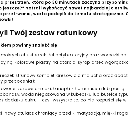
ęta przestrzeń, która po 30 minutach zaczyna przypomin
o jeszcze?” potrafi wykończyć nawet najbardziej cierpl
ę o przetrwanie, warto podejść do tematu strategicznie.
zówki!
zyli Twój zestaw ratunkowy
ckiem powinny znaleźć się:
mokrych chusteczek, żel antybakteryjny oraz woreczki na 
yjną, kolorowe plastry na otarcia, syrop przeciwgorączko
reczek strunowy komplet dresów dla malucha oraz dodat
zy przepocenia);
ne owoce, zdrowe chrupki, kanapki z hummusem lub pastą
kabanosy, woda niegazowana w kubeczku lub butelce typ
 dodatku cukru – czyli wszystko to, co nie rozpuści się w
ślinowy otulacz chroniący przed klimatyzacją, miękki roga