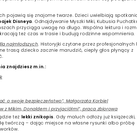
ch pojawią się znajome twarze. Dzieci uwielbiają spotkani
bajek Disneya
. Odnajdywanie Myszki Miki, Kubusia Puchatk
nszach przyciąga uwagę na długo. Wspólna lektura i roz
acają też czas w trasie i budują rodzinne wspomnienia.
dla najmłodszych
. Historyjki czytane przez profesjonalnych
e trasą dziecko zacznie marudzić, ciepły głos płynący z
ć.
a znajdziesz m.in.:
k
bać o swoje bezpieczeństwo”, Małgorzata Korbiel
ów z Mikim, Donaldem i przyjaciółmi”, praca zbiorowa
ędzie też
lekki znikopis
. Gdy maluch odłoży już książeczki,
 twórczą – dając miejsce na własne rysunki albo próbę
tworków.