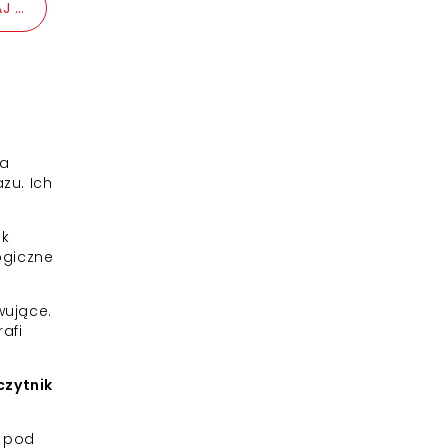
em i
J DO KOSZYKA
iółmi
udio)
ia
zu. Ich
ak
ogiczne
wujące.
afi
czytnik
ę pod