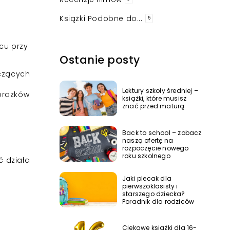
Książki Podobne do...
5
cu przy
.
Ostanie posty
zczących
Lektury szkoły średniej –
brazków
książki, które musisz
znać przed maturą
Back to school – zobacz
naszą ofertę na
rozpoczęcie nowego
roku szkolnego
 działa
Jaki plecak dla
pierwszoklasisty i
starszego dziecka?
Poradnik dla rodziców
Ciekawe książki dla 16-