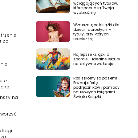
wciągających tytułów,
które pobudzą Twoją
wyobraźnię
Wzruszające książki dla
dzieci i dorosłych –
tytuły, przy których
trzenie
uronisz łzę
zica –
Najlepsze książki o
sporcie – idealne lektury
nie
na aktywne wakacje
Rok szkolny za pasem!
jesz
Poznaj ofertę
uche.
podręczników i pomocy
naukowych księgarni
Świata Książki
anszy na
otworzyć
drogi.
 za