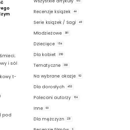
Wszystkie artykuły
610
ać
iwego
Recenzje książek
44
 Czym
Serie książek / Sagi
48
Młodzieżowe
381
Dziecięce
154
Dla kobiet
śmieci;
250
wy i sól
Tematyczne
393
Na wybrane okazje
kowy t-
92
Dla dorosłych
453
u
Polecani autorzy
104
Inne
60
l pod
Dla mężczyzn
231
Recenzje filmów
3