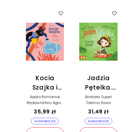
Kocia
Jadzia
Szajka i
Pętelka.
pożar na
Jadzia
Agata Romaniuk
Barbara Supeł
Wydawnictwo Agora
Zielona Sowa
zamku
Pętelka
dla dzieci
35,99 zł
31,49 zł
(plik
idzie na
AUDIOBOOK
AUDIOBOOK
audio)
piknik (plik