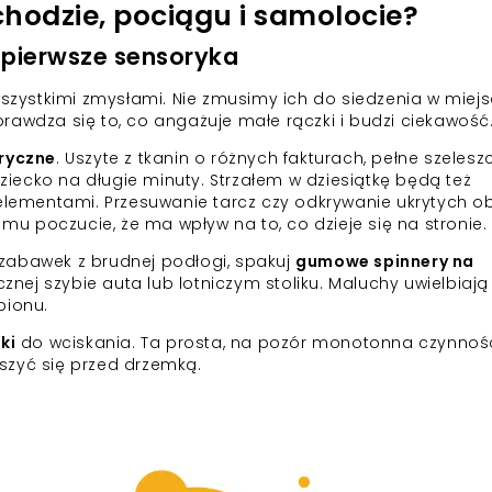
hodzie, pociągu i samolocie?
o pierwsze sensoryka
szystkimi zmysłami. Nie zmusimy ich do siedzenia w miejs
prawdza się to, co angażuje małe rączki i budzi ciekawość
oryczne
. Uszyte z tkanin o różnych fakturach, pełne szeles
ć dziecko na długie minuty. Strzałem w dziesiątkę będą też
elementami. Przesuwanie tarcz czy odkrywanie ukrytych o
mu poczucie, że ma wpływ na to, co dzieje się na stronie.
 zabawek z brudnej podłogi, spakuj
gumowe spinnery na
znej szybie auta lub lotniczym stoliku. Maluchy uwielbiają
pionu.
ki
do wciskania. Ta prosta, na pozór monotonna czynność
zyć się przed drzemką.