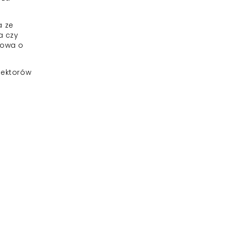
a ze
a czy
mowa o
 lektorów