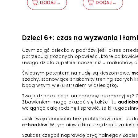
audio)
DODAJ DO KOSZYKA
DODAJ DO KOSZY
Dzieci 6+: czas na wyzwania i łam
Czym zająć dziecko w podróży, jeśli okres przed
potrzebują złożonych opowieści, które całkowic
uwaga działa zupełnie inaczej niż u maluchów, 
Świetnym patentem na nudę są kieszonkowe,
ma
szachy, stanowiące znakomity trening szarych k
będą w tym wieku strzałem w dziesiątkę.
Twoje dziecko cierpi na chorobę lokomocyjną? C
Zbawieniem mogą okazać się także i tu
audiob
wciągnąć całą rodzinę i sprawić, że kilkugodzin
Jeśli Twoja pociecha bez problemów znosi pod
e-booków
. W tym niewielkim urządzeniu zmieścic
Szukasz czegoś naprawdę oryginalnego? Zabier