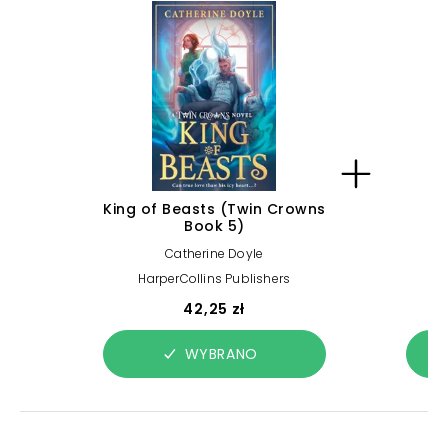
King of Beasts (Twin Crowns
Ca
Book 5)
Catherine Doyle
HarperCollins Publishers
H
42,25 zł
WYBRANO