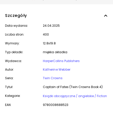
Szczegóły
Data wydania:
24.04.2025
Liczba stron:
400
Wymiary:
12.8x19.8
Typ okładki:
miękka okładka
Wydawca:
HarperCollins Publishers
Autor:
Katherine Webber
Seria:
Twin Crowns
Tytuł:
Captain of Fates (Twin Crowns Book 4)
Kategorie:
Książki obcojęzyczne / angielskie / Fiction
EAN:
9780008688523