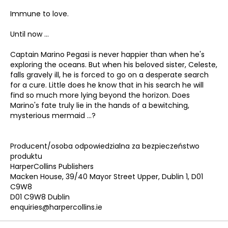
Immune to love.
Until now …
Captain Marino Pegasi is never happier than when he's
exploring the oceans. But when his beloved sister, Celeste,
falls gravely ill, he is forced to go on a desperate search
for a cure. Little does he know that in his search he will
find so much more lying beyond the horizon. Does
Marino's fate truly lie in the hands of a bewitching,
mysterious mermaid …?
Producent/osoba odpowiedzialna za bezpieczeństwo
produktu
HarperCollins Publishers
Macken House, 39/40 Mayor Street Upper, Dublin 1, D01
C9W8
D01 C9W8 Dublin
enquiries@harpercollins.ie