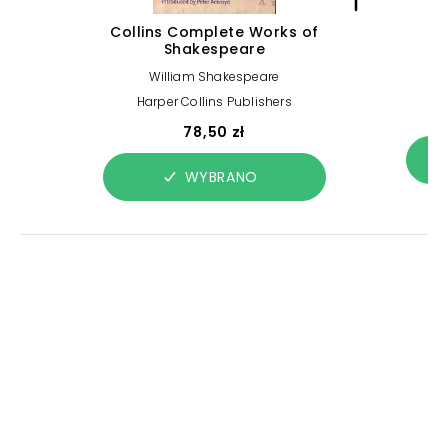
Collins Complete Works of
Co
Shakespeare
William Shakespeare
H
Harper Collins Publishers
78,50 zł
WYBRANO