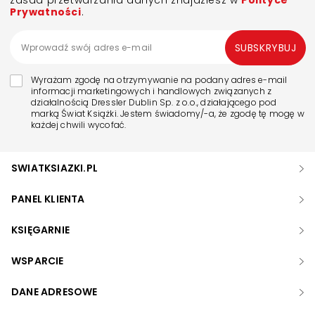
zasad przetwarzania danych znajdziesz w
Polityce
Prywatności
.
SUBSKRYBUJ
Wyrażam zgodę na otrzymywanie na podany adres e-mail
informacji marketingowych i handlowych związanych z
działalnością Dressler Dublin Sp. z o.o., działającego pod
marką Świat Książki. Jestem świadomy/-a, że zgodę tę mogę w
każdej chwili wycofać.
SWIATKSIAZKI.PL
PANEL KLIENTA
KSIĘGARNIE
WSPARCIE
DANE ADRESOWE