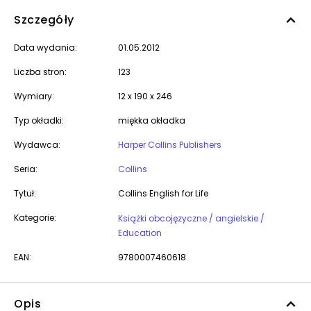
Szczegóły
Data wydania:
01.05.2012
Liczba stron:
123
Wymiary:
12 x 190 x 246
Typ okładki:
miękka okładka
Wydawca:
Harper Collins Publishers
Seria:
Collins
Tytuł:
Collins English for Life
Kategorie:
Książki obcojęzyczne / angielskie /
Education
EAN:
9780007460618
Opis