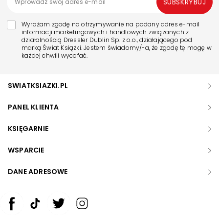
SUBSKRYBUJ
Wyrażam zgodę na otrzymywanie na podany adres e-mail
informacji marketingowych i handlowych związanych z
działalnością Dressler Dublin Sp. z o.o., działającego pod
marką Świat Książki. Jestem świadomy/-a, że zgodę tę mogę w
każdej chwili wycofać.
SWIATKSIAZKI.PL
PANEL KLIENTA
KSIĘGARNIE
WSPARCIE
DANE ADRESOWE
Zwiększ rozmiar czcionki
Zmniejsz rozmiar czcionki