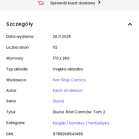
Sprawdź koszt dostawy
Szczegóły
Data wydania:
26.11.2025
Liczba stron:
112
Wymiary:
170 x 260
Typ okładki:
miękka okładka
Wydawca:
Non Stop Comics
Autor:
Kevin Anderson
Seria:
Diuna
Tytuł:
Diuna: Ród Corrinów. Tom 2
Kategorie:
Książki / komiksy / fantastyka
EAN:
9788368541465