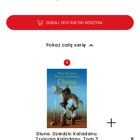
DODAJ ZESTAW DO KOSZYKA
Pokaż całą serię
1
Diuna. Dziedzic Kaladanu.
Pa
Trylogia Kaladanu. Tom 3
Boh