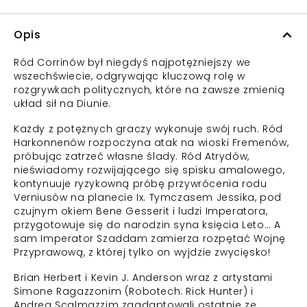
Opis
Ród Corrinów był niegdyś najpotężniejszy we
wszechświecie, odgrywając kluczową rolę w
rozgrywkach politycznych, które na zawsze zmienią
układ sił na Diunie.
Każdy z potężnych graczy wykonuje swój ruch. Ród
Harkonnenów rozpoczyna atak na wioski Fremenów,
próbując zatrzeć własne ślady. Ród Atrydów,
nieświadomy rozwijającego się spisku amalowego,
kontynuuje ryzykowną próbę przywrócenia rodu
Verniusów na planecie Ix. Tymczasem Jessika, pod
czujnym okiem Bene Gesserit i ludzi Imperatora,
przygotowuje się do narodzin syna księcia Leto… A
sam Imperator Szaddam zamierza rozpętać Wojnę
Przyprawową, z której tylko on wyjdzie zwycięsko!
Brian Herbert i Kevin J. Anderson wraz z artystami
Simone Ragazzonim (Robotech: Rick Hunter) i
Andreą Scalmazzim zaadaptowali ostatnie ze