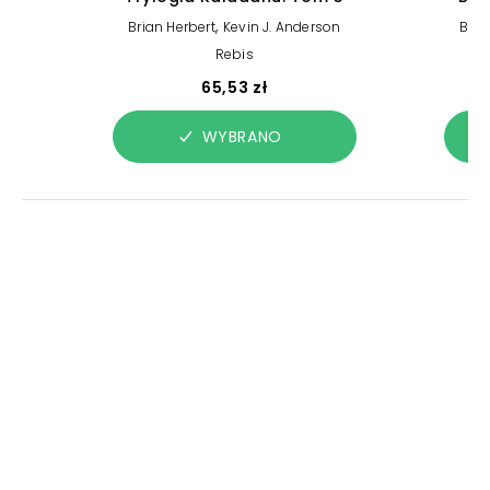
,
Brian Herbert
Kevin J. Anderson
Bria
Rebis
65,53 zł
WYBRANO