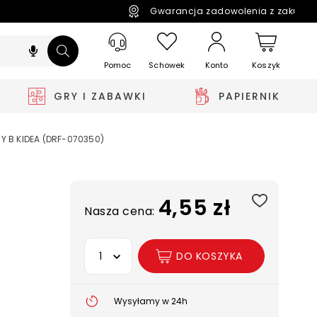
Gwarancja zadowolenia z zakupó
Pomoc
Schowek
Koszyk
Konto
GRY I ZABAWKI
PAPIERNIK
 B KIDEA (DRF-070350)
4,55 zł
Nasza cena:
Wybierz opcję
DO KOSZYKA
Wysyłamy w 24h