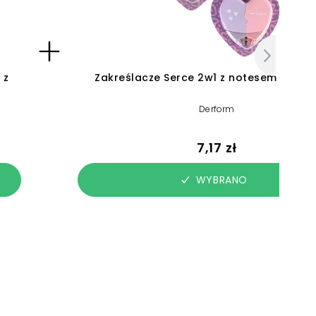
 z
Zakreślacze Serce 2w1 z notesem Kidea, 
Derform
7,17 zł
WYBRANO