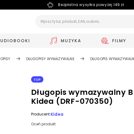
Bezpłatna wysyłka powyżej 149 zł
AUDIOBOOKI
MUZYKA
FILMY
OPISY
DŁUGOPISY WYMAZYWALNE
DŁUGOPIS WYMAZYWALNY
TOP
Długopis wymazywalny B
Kidea (DRF-070350)
Kidea
Producent:
Oceń produkt