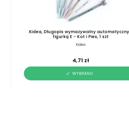
Kidea, Długopis wymazywalny automatyczny
figurką E - Kot i Pies, 1 szt
Kidea
4,71 zł
WYBRANO