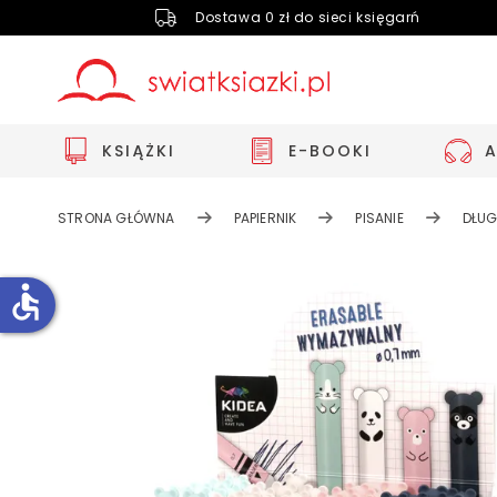
Dostawa 0 zł do sieci księgarń
KSIĄŻKI
E-BOOKI
STRONA GŁÓWNA
PAPIERNIK
PISANIE
DŁUG
accessible
Zwiększ rozmiar czcionki
Zmniejsz rozmiar czcionki
Odwróć kolory
Skala szarości