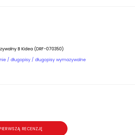
zywalny B Kidea (DRF-070350)
Papiernik / pisanie / długopisy / długopisy wymazywalne
PIERWSZĄ RECENZJĘ