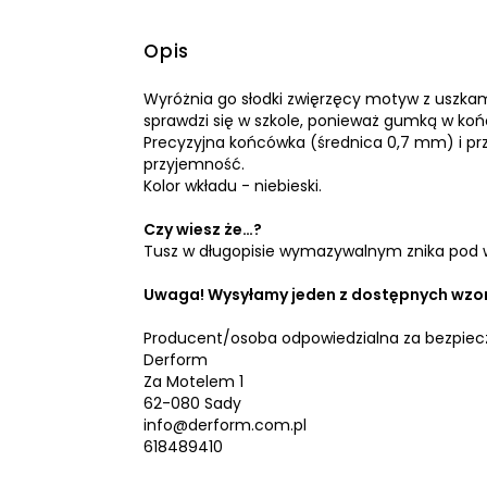
Opis
Wyróżnia go słodki zwięrzęcy motyw z uszkam
sprawdzi się w szkole, ponieważ gumką w ko
Precyzyjna końcówka (średnica 0,7 mm) i prz
przyjemność.
Kolor wkładu - niebieski.
Czy wiesz że…?
Tusz w długopisie wymazywalnym znika pod w
Uwaga! Wysyłamy jeden z dostępnych wzoró
Producent/osoba odpowiedzialna za bezpiec
Derform
Za Motelem 1
62-080 Sady
info@derform.com.pl
618489410