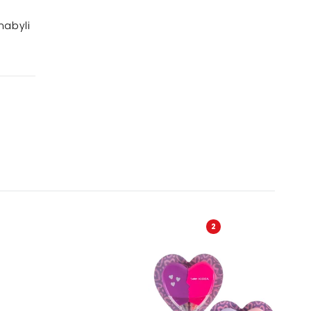
nabyli
2