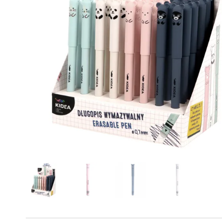
Powiększony kursor
Pomoc w czytaniu
Podkreślenie linków